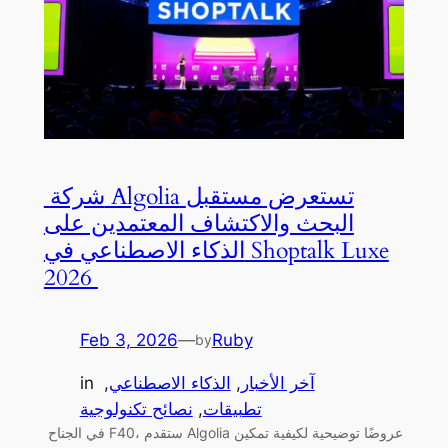
شركة Algolia تستعرض مستقبل
البحث والاكتشاف المعتمدين على
الذكاء الاصطناعي في Shoptalk Luxe
2026
Feb 3, 2026
—
Ruby
by
آخر الأخبار
, 
الذكاء الاصطناعي
, 
in
تطبيقات
, 
نصائح تكنولوجية
في الجناح F40، ستقدم Algolia عروضًا توضيحية لكيفية تمكين