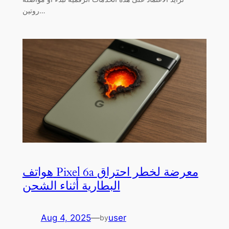
روتين…
هواتف Pixel 6a معرضة لخطر احتراق
البطارية أثناء الشحن
Aug 4, 2025
—
user
by