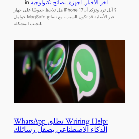
آخر الأخبار
, 
أجهزة
, 
نصائح تكنولوجية
in
هل تلاحظ خدوشًا على جهاز iPhone 17؟ آبل ترد وتؤكد أن
حوامل MagSafe غير الأصلية قد تكون السبب، مع نصائح
لتجنب المشكلة.
WhatsApp تطلق Writing Help:
الذكاء الاصطناعي يصقل رسائلك