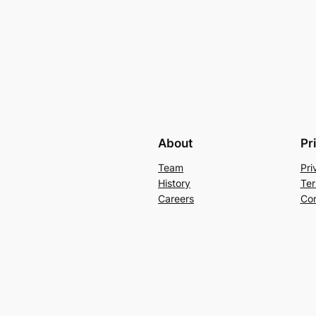
About
Pr
Team
Pri
History
Ter
Careers
Con