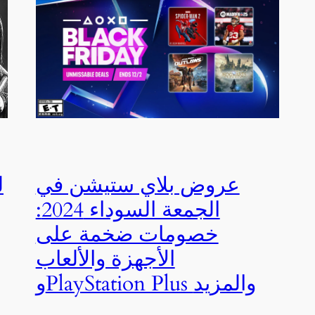
عروض بلاي ستيشن في
الجمعة السوداء 2024:
خصومات ضخمة على
الأجهزة والألعاب
وPlayStation Plus والمزيد