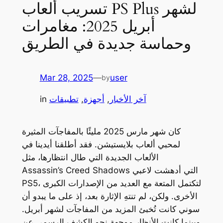
تسريب ألعاب PS Plus لشهر
أبريل 2025: مغامرات
وحماسة جديدة في الطريق
Mar 28, 2025
—
user
by
آخر الأخبار
, 
أجهزة
, 
تطبيقات
in
كان شهر مارس 2025 مليئًا بالمفاجآت المثيرة
لمحبي ألعاب بلايستيشن. فقد أطلقنا أيدينا في
الألعاب الجديدة التي طال انتظارها، مثل
التي أدهشت لاعبي
Assassin’s Creed Shadows
PS5، لتكتمل المتعة مع العديد من الإصدارات الكبرى
الأخرى. ولكن، لم تنتهِ الإثارة بعد، إذ على ما يبدو أن
سوني كانت تُخبئ المزيد من المفاجآت لشهر أبريل.
وبينما كانت الأنظار موجهة نحو الكشف الرسمي عن