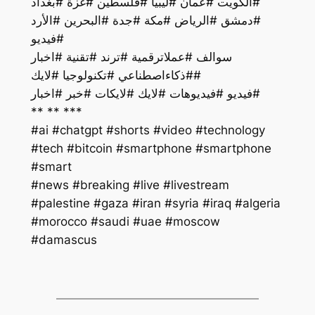
#الكويت #عمان #ليبيا #فلسطين #غزة #بغداد
#دمشق #الرياض #مكة #جدة #البحرين #الأرد
#فيديو
سوالف #عملاترقمية #ترند #تقنية #اخبار
#ذكاءاصطناعي #تكنولوجيا #لايك#
فيديو #فيديوهات #لايك #لايكات #خبر #اخبار#
** ** ***
#ai #chatgpt #shorts #video #technology
#tech #bitcoin #smartphone #smartphone
#smart
#palestine #gaza #iran #syria #iraq #algeria
#morocco #saudi #uae #moscow
#damascus