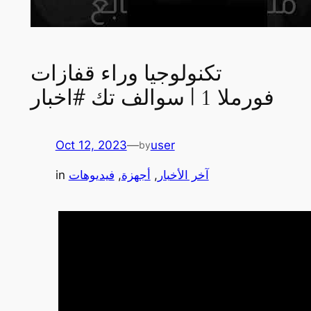
تكنولوجيا وراء قفازات
فورملا 1 | سوالف تك #اخبار
Oct 12, 2023
—
user
by
آخر الأخبار
, 
أجهزة
, 
فيديوهات
in