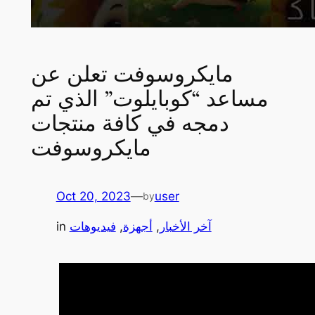
مايكروسوفت تعلن عن
مساعد “كوبايلوت” الذي تم
دمجه في كافة منتجات
مايكروسوفت
Oct 20, 2023
—
user
by
آخر الأخبار
, 
أجهزة
, 
فيديوهات
in