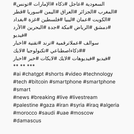
#السعودية #عاجل #ذكاء #الإمارات #تونس
#المغرب #الجزائر #العراق #اليمن #سوريا #قطر
#الكويت #عمان #ليبيا #فلسطين #غزة #بغداد
#دمشق #الرياض #مكة #جدة #البحرين #الأرد
#فيديو
سوالف #عملاترقمية #ترند #تقنية #اخبار
#ذكاءاصطناعي #تكنولوجيا #لايك#
فيديو #فيديوهات #لايك #لايكات #خبر #اخبار#
** ** ***
#ai #chatgpt #shorts #video #technology
#tech #bitcoin #smartphone #smartphone
#smart
#palestine #gaza #iran #syria #iraq #algeria
#morocco #saudi #uae #moscow
#damascus