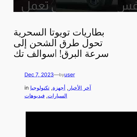
بطاريات تويوتا السحرية
تحول طرق الشحن إلى
سرعة البرق! |سوالف تك
Dec 7, 2023
—
user
by
آخر الأخبار
, 
أجهزة
, 
تكنولوجيا
in
السيارات
, 
فيديوهات