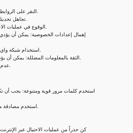
النقر على الروابط المشبوهة: يمكن أن تؤدي الروابط المشبوهة إلى مواقع ويب احتيالية أو إلى تحميل برامج ضارة على جهازك.
تجاهل تحديثات البرامج: يمكن أن تحتوي البرامج القديمة على ثغرات أمنية يمكن للمتسللين استغلالها للوصول إلى جهازك.
الوقوع في عمليات الاحتيال عبر الإنترنت: يمكن أن تؤدي عمليات الاحتيال عبر الإنترنت إلى فقدان الأموال أو البيانات أو حتى الهوية.
إهمال إعدادات الخصوصية: يمكن أن يؤدي 
استخدام شبكة واي فاي العامة للمعاملات الحساسة: يمكن أن تكون شبكات واي فاي العامة غير آمنة، مما يجعلها عرضة للاختراق.
الثقة بالمعلومات المضللة: يمكن أن يؤدي تصديق المعلومات الكاذبة المنشورة على الإنترنت إلى اتخاذ قرارات خاطئة أو حتى تعريض نفسك للخطر.
عدم النسخ الاحتياطي للبيانات: يمكن أن يؤدي فقدان البيانات إلى فقدان المعلومات المهمة أو حتى تعطيل عملك.
استخدم كلمات مرور قوية ومتنوعة: يجب أن تكو
استخدم مصادقة متعددة العوامل: تتطلب المصادقة متعددة العوامل إدخال كلمة مرور بالإضافة إلى رمز من جهاز أو تطبيق آخر.
كن حذراً من عمليات الاحتيال عبر الإنترنت: