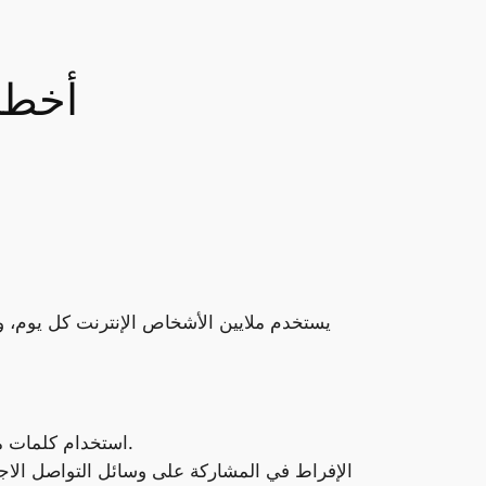
9 أخط
يستخدم ملايين الأشخاص الإنترنت كل يوم، ول
استخدام كلمات مرور ضعيفة: يمكن اختراق كلمات المرور الضعيفة بسهولة، مما يعرضك لخطر سرقة الهوية أو فقدان البيانات.
الإفراط في المشاركة على وسائل التواصل الاج