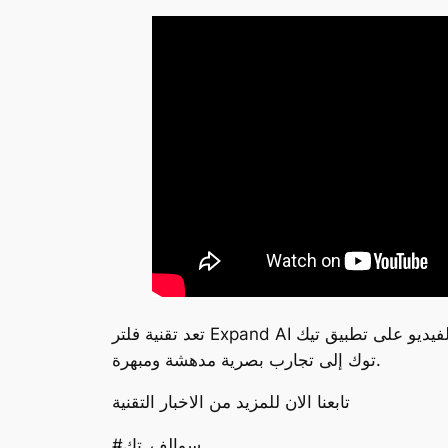
تعد تقنية فلتر Expand AI المبتكرة واحدة من أبرز المؤثرات البصرية التي ظهرت في عامنا الحالي. يعمل هذا الفلتر على تحويل مقاطع الفيديو على تطبيق تيك
توك إلى تجارب بصرية مدهشة ومبهرة.
تابعنا الان للمزيد من الاخبار التقنية
#سوالف_تك