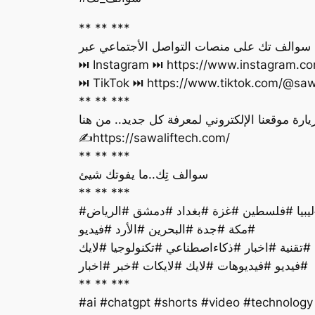
** ** ***
ة سوالف تك على منصات التواصل الأجتماعي عبر
Instagram ⏭ https://www.instagram.com//
TikTok ⏭ https://www.tiktok.com/@sawali
** ** ***
يارة موقعنا الإلكتروني لمعرفة كل جديد.. من هنا
‏✍️https://sawaliftech.com/
** ** ***
سوالف تِك..ما يفوتك شيئ
** ** ***
#السعودية #عاجل #ذكاء #الإمارات #تونس #المغرب #الجزائر #العراق #اليمن #سوريا #قطر #الكويت #عمان #ليبيا #فلسطين #غزة #بغداد #دمشق #الرياض
#مكة #جدة #البحرين #الأرد #فيديو
فيديو #فيديوهات #لايك #لايكات #خبر #اخبار#
** ** ***
#ai #chatgpt #shorts #video #technolog