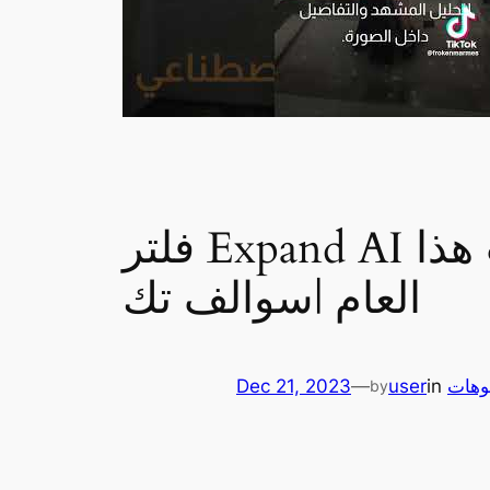
فلتر Expand AI يجذب الأنظار على تيك توك كأحدث مؤثرات هذا
العام |سوالف تك
وهات
in
user
—
Dec 21, 2023
by