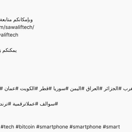
وبإمكانكم متابع
‏⏭ sawaliftech
‏⏭ ftech
يمكنكم ز
سوالف #عملاترقمية #ترند #تقنية #اخبار #ذكاءاصطناعي #تكنولوجيا #لايك#
y #tech #bitcoin #smartphone #smartphone #smart