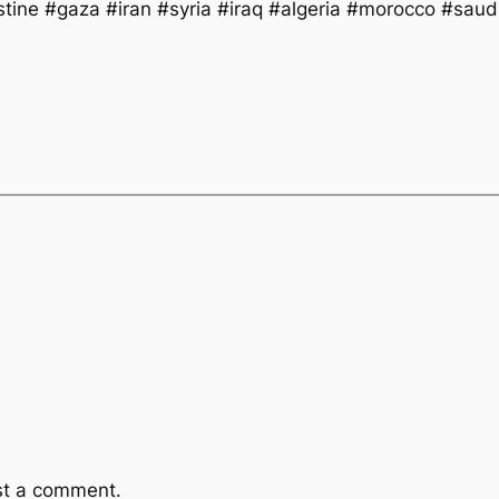
tine #gaza #iran #syria #iraq #algeria #morocco #sau
st a comment.