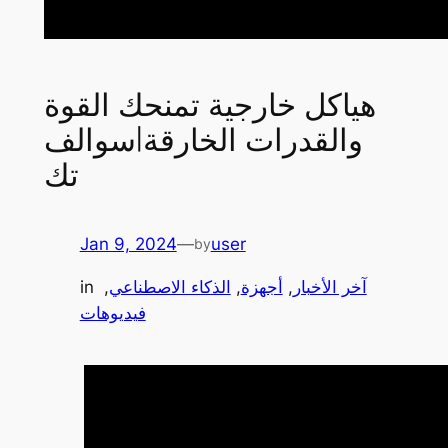
هياكل خارجية تمنحك القوة
والقدرات الخارقة|سوالف
تك
Jan 9, 2024
—
user
by
آخر الأخبار
, 
أجهزة
, 
الذكاء الاصطناعي
, 
in
فيديوهات