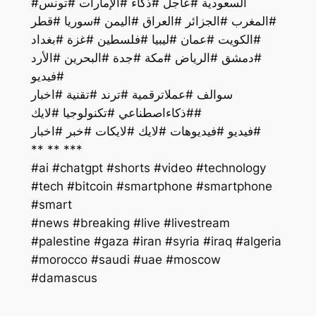
#السعودية #عاجل #ذكاء #الإمارات #تونس
#المغرب #الجزائر #العراق #اليمن #سوريا #قطر
#الكويت #عمان #ليبيا #فلسطين #غزة #بغداد
#دمشق #الرياض #مكة #جدة #البحرين #الأرد
#فيديو
سوالف #عملاترقمية #ترند #تقنية #اخبار
#ذكاءاصطناعي #تكنولوجيا #لايك#
فيديو #فيديوهات #لايك #لايكات #خبر #اخبار#
** ** ***
#ai #chatgpt #shorts #video #technology
#tech #bitcoin #smartphone #smartphone
#smart
#palestine #gaza #iran #syria #iraq #algeria
#morocco #saudi #uae #moscow
#damascus