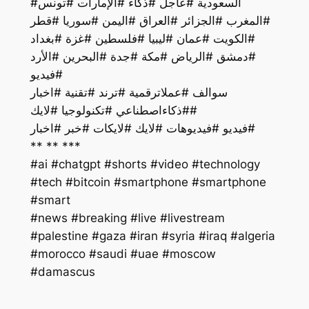
#السعودية #عاجل #ذكاء #الإمارات #تونس
#المغرب #الجزائر #العراق #اليمن #سوريا #قطر
#الكويت #عمان #ليبيا #فلسطين #غزة #بغداد
#دمشق #الرياض #مكة #جدة #البحرين #الأرد
#فيديو
سوالف #عملاترقمية #ترند #تقنية #اخبار
#ذكاءاصطناعي #تكنولوجيا #لايك#
فيديو #فيديوهات #لايك #لايكات #خبر #اخبار#
** ** ***
#ai #chatgpt #shorts #video #technology
#tech #bitcoin #smartphone #smartphone
#smart
#palestine #gaza #iran #syria #iraq #algeria
#morocco #saudi #uae #moscow
#damascus