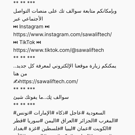
** ** ***
وبإمكانكم متابعة سوالف تك على منصات التواصل
الأجتماعي عبر
https://www.instagram.com/sawaliftech/
https://www.tiktok.com/@sawaliftech
** ** ***
يمكنكم زيارة موقعنا الإلكتروني لمعرفة كل جديد..
من هنا
‏✍️https://sawaliftech.com/
** ** ***
سوالف تِك..ما يفوتك شيئ
** ** ***
#السعودية #عاجل #ذكاء #الإمارات #تونس
#المغرب #الجزائر #العراق #اليمن #سوريا #قطر
#الكويت #عمان #ليبيا #فلسطين #غزة #بغداد