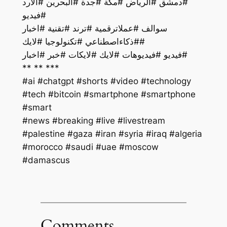
#دمشق #الرياض #مكة #جدة #البحرين #الأرد
#فيديو
سوالف #عملاترقمية #ترند #تقنية #اخبار
#ذكاءاصطناعي #تكنولوجيا #لايك#
فيديو #فيديوهات #لايك #لايكات #خبر #اخبار#
** ** ***
#ai #chatgpt #shorts #video #technology
#tech #bitcoin #smartphone #smartphone
#smart
#palestine #gaza #iran #syria #iraq #algeria
#morocco #saudi #uae #moscow
#damascus
Comments