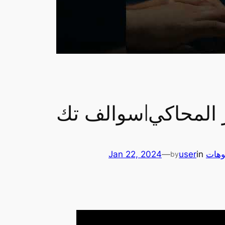
ر المحاكي|سوالف تك
وهات
in
user
—
Jan 22, 2024
by