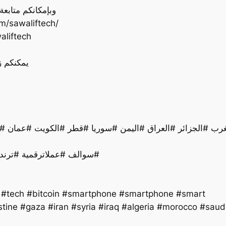
وبإمكانكم متابع
‏⏭ sawaliftech
‏⏭ ftech
يمكنكم ز
سوالف #عملاترقمية #ترند #تقنية #اخبار #ذكاءاصطناعي #تكنولوجيا #لايك#
y #tech #bitcoin #smartphone #smartphone #smart
tine #gaza #iran #syria #iraq #algeria #morocco #sau