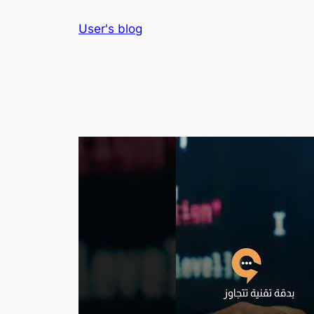
Skip
User's blog
to
content