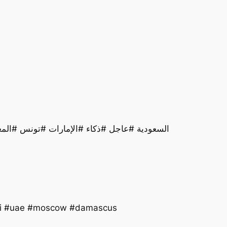
‏#di #uae #moscow #damascus