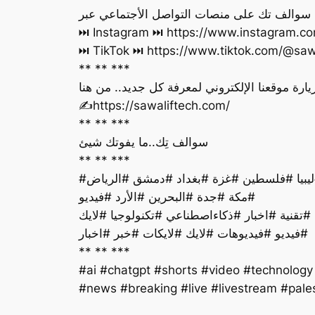
ة سوالف تك على منصات التواصل الأجتماعي عبر
Instagram ⏭ https://www.instagram.com//
TikTok ⏭ https://www.tiktok.com/@sawali
** ** ***
يارة موقعنا الإلكتروني لمعرفة كل جديد.. من هنا
‏✍️https://sawaliftech.com/
** ** ***
سوالف تِك..ما يفوتك شيئ
** ** ***
#السعودية #عاجل #ذكاء #الإمارات #تونس #المغرب #الجزائر #العراق #اليمن #سوريا #قطر #الكويت #عمان #ليبيا #فلسطين #غزة #بغداد #دمشق #الرياض
#مكة #جدة #البحرين #الأرد #فيديو
فيديو #فيديوهات #لايك #لايكات #خبر #اخبار#
** ** ***
#ai #chatgpt #shorts #video #technolog
news #breaking #live #livestream #pales