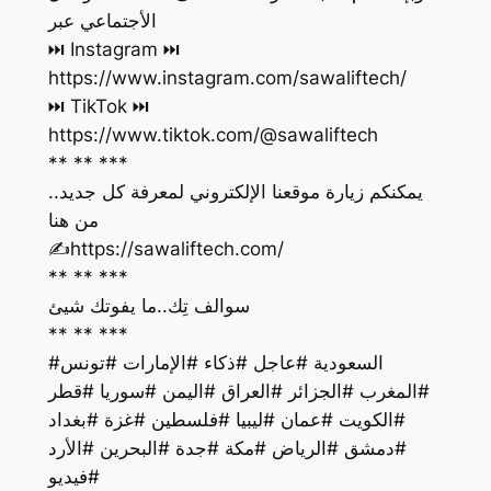
الأجتماعي عبر
https://www.instagram.com/sawaliftech/
https://www.tiktok.com/@sawaliftech
** ** ***
يمكنكم زيارة موقعنا الإلكتروني لمعرفة كل جديد..
من هنا
‏✍️https://sawaliftech.com/
** ** ***
سوالف تِك..ما يفوتك شيئ
** ** ***
#السعودية #عاجل #ذكاء #الإمارات #تونس
#المغرب #الجزائر #العراق #اليمن #سوريا #قطر
#الكويت #عمان #ليبيا #فلسطين #غزة #بغداد
#دمشق #الرياض #مكة #جدة #البحرين #الأرد
#فيديو