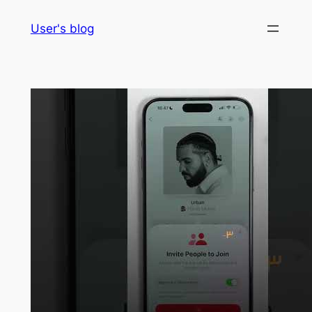
Skip
User's blog
to
content