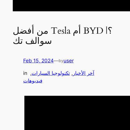
من أفضل Tesla أم BYD ؟|
سوالف تك
Feb 15, 2024
—
user
by
آخر الأخبار
, 
تكنولوجيا السيارات
, 
in
فيديوهات