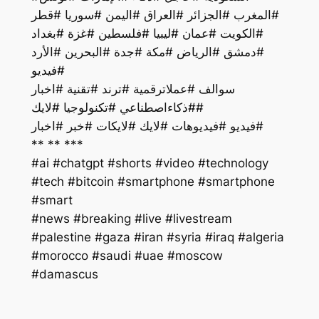
#المغرب #الجزائر #العراق #اليمن #سوريا #قطر
#الكويت #عمان #ليبيا #فلسطين #غزة #بغداد
#دمشق #الرياض #مكة #جدة #البحرين #الأرد
#فيديو
سوالف #عملاترقمية #ترند #تقنية #اخبار
#ذكاءاصطناعي #تكنولوجيا #لايك#
فيديو #فيديوهات #لايك #لايكات #خبر #اخبار#
** ** ***
#ai #chatgpt #shorts #video #technology
#tech #bitcoin #smartphone #smartphone
#smart
#palestine #gaza #iran #syria #iraq #algeria
#morocco #saudi #uae #moscow
#damascus