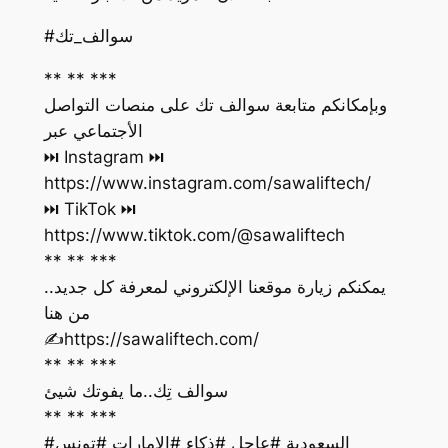
#سوالف_تك
** ** ***
وبإمكانكم متابعة سوالف تك على منصات التواصل
الأجتماعي عبر
https://www.instagram.com/sawaliftech/
https://www.tiktok.com/@sawaliftech
** ** ***
يمكنكم زيارة موقعنا الإلكتروني لمعرفة كل جديد..
من هنا
‏✍️https://sawaliftech.com/
** ** ***
سوالف تِك..ما يفوتك شيئ
** ** ***
#السعودية #عاجل #ذكاء #الإمارات #تونس