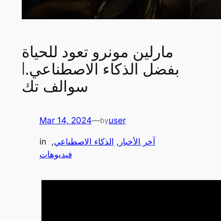
مارلين مونرو تعود للحياة
بفضل الذكاء الاصطناعي.|
سوالف تك
Mar 14, 2024
—
user
by
آخر الأخبار
, 
الذكاء الاصطناعي
, 
in
فيديوهات