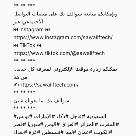
** ** ***
وبإمكانكم متابعة سوالف تك على منصات التواصل
الأجتماعي عبر
https://www.instagram.com/sawaliftech/
https://www.tiktok.com/@sawaliftech
** ** ***
يمكنكم زيارة موقعنا الإلكتروني لمعرفة كل جديد..
من هنا
‏✍️https://sawaliftech.com/
** ** ***
سوالف تِك..ما يفوتك شيئ
** ** ***
#السعودية #عاجل #ذكاء #الإمارات #تونس
#المغرب #الجزائر #العراق #اليمن #سوريا #قطر
#الكويت #عمان #ليبيا #فلسطين #غزة #بغداد