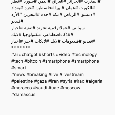
#المغرب #الجزائر #العراق #اليمن #سوريا #قطر
#الكويت #عمان #ليبيا #فلسطين #غزة #بغداد
#دمشق #الرياض #مكة #جدة #البحرين #الأرد
#فيديو
سوالف #عملاترقمية #ترند #تقنية #اخبار
#ذكاءاصطناعي #تكنولوجيا #لايك#
فيديو #فيديوهات #لايك #لايكات #خبر #اخبار#
** ** ***
#ai #chatgpt #shorts #video #technology
#tech #bitcoin #smartphone #smartphone
#smart
#palestine #gaza #iran #syria #iraq #algeria
#morocco #saudi #uae #moscow
#damascus