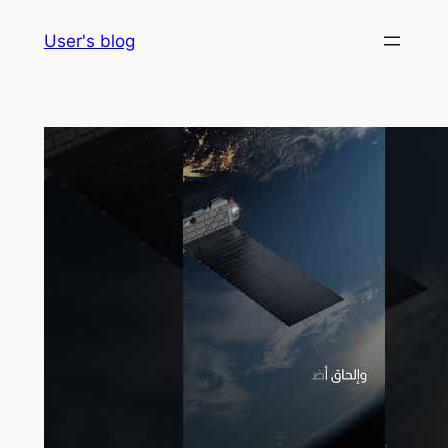
Skip
User's blog
to
content