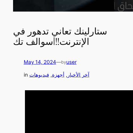
ستارلينك تعاني تدهور في
الإنترنت!!|سوالف تك
May 14, 2024
—
user
by
آخر الأخبار
, 
أجهزة
, 
فيديوهات
in