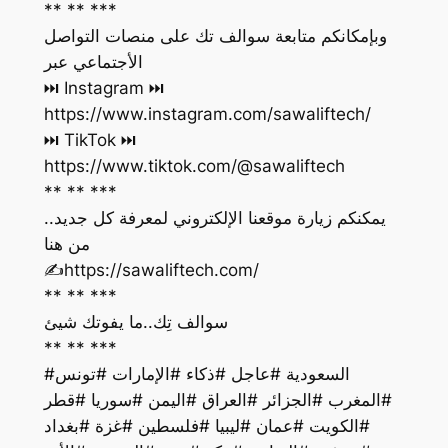
** ** ***
وبإمكانكم متابعة سوالف تك على منصات التواصل
الأجتماعي عبر
https://www.instagram.com/sawaliftech/
https://www.tiktok.com/@sawaliftech
** ** ***
يمكنكم زيارة موقعنا الإلكتروني لمعرفة كل جديد..
من هنا
‏✍️https://sawaliftech.com/
** ** ***
سوالف تِك..ما يفوتك شيئ
** ** ***
#السعودية #عاجل #ذكاء #الإمارات #تونس
#المغرب #الجزائر #العراق #اليمن #سوريا #قطر
#الكويت #عمان #ليبيا #فلسطين #غزة #بغداد