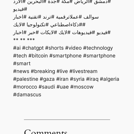
#دمشق #الرياض #مكة #جدة #البحرين #الأرد
#فيديو
سوالف #عملاترقمية #ترند #تقنية #اخبار
#ذكاءاصطناعي #تكنولوجيا #لايك#
فيديو #فيديوهات #لايك #لايكات #خبر #اخبار#
** ** ***
#ai #chatgpt #shorts #video #technology
#tech #bitcoin #smartphone #smartphone
#smart
#palestine #gaza #iran #syria #iraq #algeria
#morocco #saudi #uae #moscow
#damascus
Comments