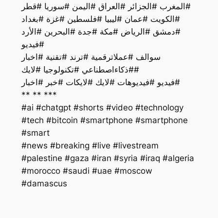
#المغرب #الجزائر #العراق #اليمن #سوريا #قطر
#الكويت #عمان #ليبيا #فلسطين #غزة #بغداد
#دمشق #الرياض #مكة #جدة #البحرين #الأرد
#فيديو
سوالف #عملاترقمية #ترند #تقنية #اخبار
#ذكاءاصطناعي #تكنولوجيا #لايك#
فيديو #فيديوهات #لايك #لايكات #خبر #اخبار#
** ** ***
#ai #chatgpt #shorts #video #technology
#tech #bitcoin #smartphone #smartphone
#smart
#palestine #gaza #iran #syria #iraq #algeria
#morocco #saudi #uae #moscow
#damascus