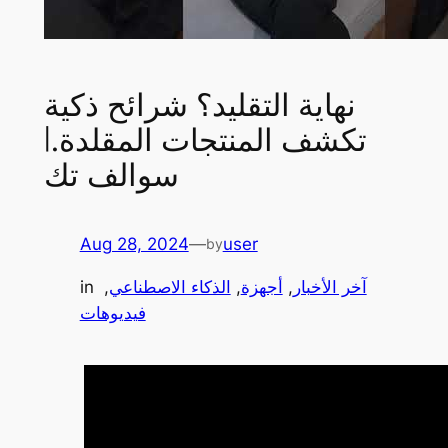
نهاية التقليد؟ شرائح ذكية
تكشف المنتجات المقلدة.|
سوالف تك
Aug 28, 2024
—
user
by
آخر الأخبار
, 
أجهزة
, 
الذكاء الاصطناعي
, 
in
فيديوهات