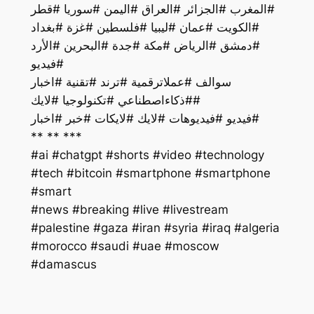
#المغرب #الجزائر #العراق #اليمن #سوريا #قطر
#الكويت #عمان #ليبيا #فلسطين #غزة #بغداد
#دمشق #الرياض #مكة #جدة #البحرين #الأرد
#فيديو
سوالف #عملاترقمية #ترند #تقنية #اخبار
#ذكاءاصطناعي #تكنولوجيا #لايك#
فيديو #فيديوهات #لايك #لايكات #خبر #اخبار#
** ** ***
#ai #chatgpt #shorts #video #technology
#tech #bitcoin #smartphone #smartphone
#smart
#palestine #gaza #iran #syria #iraq #algeria
#morocco #saudi #uae #moscow
#damascus