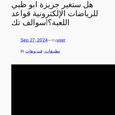
هل ستغير جزيزة ابو ظبي
للرياضات الإلكترونية قواعد
اللعبة؟|سوالف تك
Sep 27, 2024
—
user
by
تطبيقات
, 
فيديوهات
in