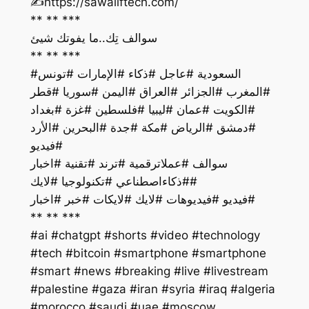
‏✍️https://sawaliftech.com/
** ** ***
سوالف تِك..ما يفوتك شيئ
** ** ***
#السعودية #عاجل #ذكاء #الإمارات #تونس
#المغرب #الجزائر #العراق #اليمن #سوريا #قطر
#الكويت #عمان #ليبيا #فلسطين #غزة #بغداد
#دمشق #الرياض #مكة #جدة #البحرين #الأرد
#فيديو
سوالف #عملاترقمية #ترند #تقنية #اخبار
#ذكاءاصطناعي #تكنولوجيا #لايك#
فيديو #فيديوهات #لايك #لايكات #خبر #اخبار#
** ** ***
#ai #chatgpt #shorts #video #technology
#tech #bitcoin #smartphone #smartphone
#smart #news #breaking #live #livestream
#palestine #gaza #iran #syria #iraq #algeria
#morocco #saudi #uae #moscow