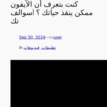
كنت بتعرف أن الآيفون
ممكن ينقذ حياتك ؟ |سوالف
تك
Sep 30, 2024
—
user
by
in
فيديوهات
, 
تطبيقات