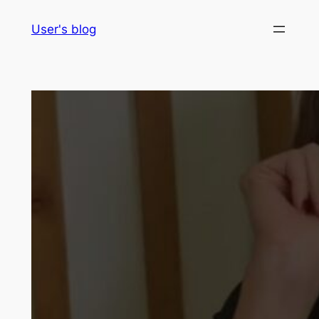
Skip
User's blog
to
content