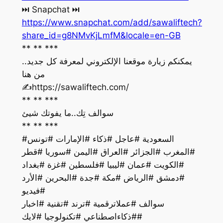
‏⏭ Snapchat ⏭
https://www.snapchat.com/add/sawaliftech?
share_id=g8NMvKjLmfM&locale=en-GB
** ** ***
يمكنكم زيارة موقعنا الإلكتروني لمعرفة كل جديد..
من هنا
‏✍️https://sawaliftech.com/
** ** ***
سوالف تِك..ما يفوتك شيئ
** ** ***
#السعودية #عاجل #ذكاء #الإمارات #تونس
#المغرب #الجزائر #العراق #اليمن #سوريا #قطر
#الكويت #عمان #ليبيا #فلسطين #غزة #بغداد
#دمشق #الرياض #مكة #جدة #البحرين #الأرد
#فيديو
سوالف #عملاترقمية #ترند #تقنية #اخبار
#ذكاءاصطناعي #تكنولوجيا #لايك#