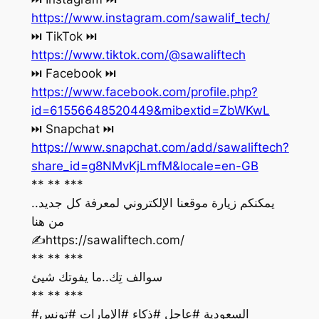
https://www.instagram.com/sawalif_tech/
‏⏭ TikTok ⏭
https://www.tiktok.com/@sawaliftech
‏⏭ Facebook ⏭
https://www.facebook.com/profile.php?
id=61556648520449&mibextid=ZbWKwL
‏⏭ Snapchat ⏭
https://www.snapchat.com/add/sawaliftech?
share_id=g8NMvKjLmfM&locale=en-GB
** ** ***
يمكنكم زيارة موقعنا الإلكتروني لمعرفة كل جديد..
من هنا
‏✍️https://sawaliftech.com/
** ** ***
سوالف تِك..ما يفوتك شيئ
** ** ***
#السعودية #عاجل #ذكاء #الإمارات #تونس