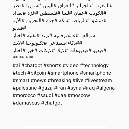
#المغرب #الجزائر #العراق #اليمن #سوريا #قطر
#الكويت #عمان #ليبيا #فلسطين #غزة #بغداد
#دمشق #الرياض #مكة #جدة #البحرين #الأرد
#فيديو
سوالف #عملاترقمية #ترند #تقنية #اخبار
#ذكاءاصطناعي #تكنولوجيا #لايك#
فيديو #فيديوهات #لايك #لايكات #خبر #اخبار#
** ** ***
#ai #chatgpt #shorts #video #technology
#tech #bitcoin #smartphone #smartphone
#smart #news #breaking #live #livestream
#palestine #gaza #iran #syria #iraq #algeria
#morocco #saudi #uae #moscow
#damascus #chatgpt