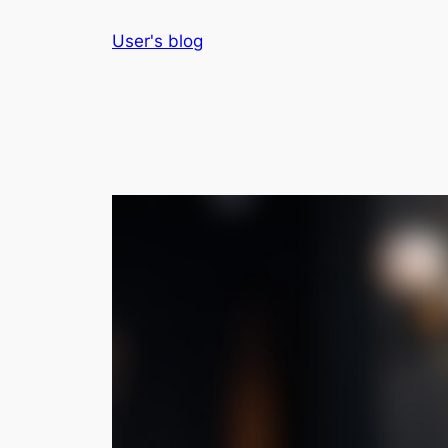
Skip
User's blog
to
content