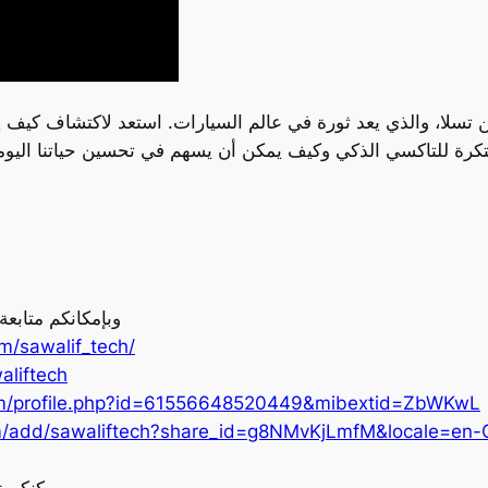
ا، والذي يعد ثورة في عالم السيارات. استعد لاكتشاف كيف يمكن
وبإمكانكم متابع
m/sawalif_tech/
aliftech
om/profile.php?id=61556648520449&mibextid=ZbWKwL
m/add/sawaliftech?share_id=g8NMvKjLmfM&locale=en-
يمكنكم ز