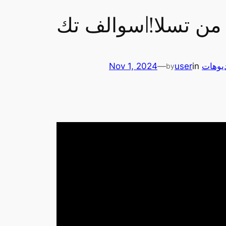
من تسلا!|سوالف تك
يوهات
in
user
—
Nov 1, 2024
by