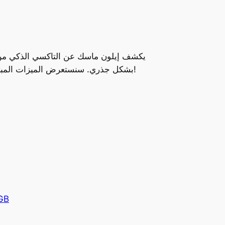
يكشف إيلون ماسك عن التاكسي الذكي من تسل
بشكل جذري. سنستعرض الميزات المبتكرة للتاكسي الذكي وكيف يمكن أن يسهم في تحسين حياتنا اليومية وتخفيف الازدحام المروري، شاهد الفيديو الآن!
GB