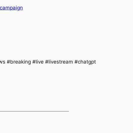
_campaign
s #breaking #live #livestream #chatgpt