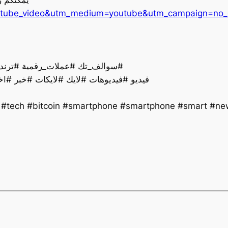
youtube_video&utm_medium=youtube&utm_campaign=no
سوالف_تك #عملات_رقمية #ترند #تقنية #اخبار #ذكاءاصطناعي #تكنولوجيا #لايك#
فيديو #فيديوهات #لايك #لايكات #خبر #اخ
y #tech #bitcoin #smartphone #smartphone #smart #new