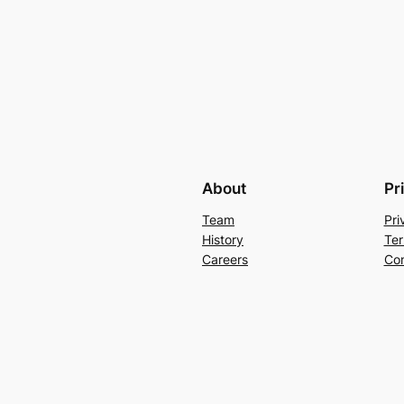
About
Pr
Team
Pri
History
Ter
Careers
Con