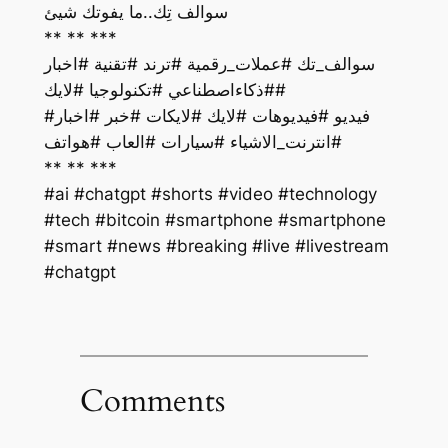
سوالف تِك..ما يفوتك شيئ
** ** ***
سوالف_تك #عملات_رقمية #ترند #تقنية #اخبار
#ذكاءاصطناعي #تكنولوجيا #لايك#
فيديو #فيديوهات #لايك #لايكات #خبر #اخبار#
#انترنت_الاشياء #سيارات #العاب #هواتف
** ** ***
#ai #chatgpt #shorts #video #technology
#tech #bitcoin #smartphone #smartphone
#smart #news #breaking #live #livestream
#chatgpt
Comments