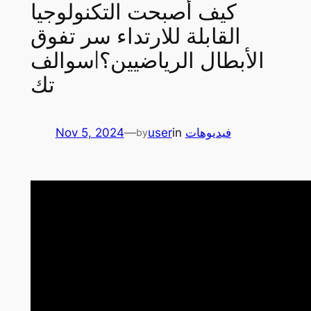
كيف أصبحت التكنولوجيا
القابلة للارتداء سر تفوق
الأبطال الرياضيين؟|سوالف
تك
فيديوهات
in
user
—
Nov 5, 2024
by