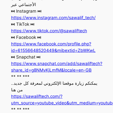
الأجتماعي عبر
‏⏭ Instagram ⏭
https://www.instagram.com/sawalif_tech/
‏⏭ TikTok ⏭
https://www.tiktok.com/@sawaliftech
‏⏭ Facebook ⏭
https://www.facebook.com/profile.php?
id=61556648520449&mibextid=ZbWKwL
‏⏭ Snapchat ⏭
https://www.snapchat.com/add/sawaliftech?
share_id=g8NMvKjLmfM&locale=en-GB
** ** ***
يمكنكم زيارة موقعنا الإلكتروني لمعرفة كل جديد..
من هنا
https://sawaliftech.com/?
utm_source=youtube_video&utm_medium=youtu
** ** ***