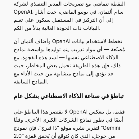
النقطة تتماشى مع تصريحات المدير التنفيذي لشركة
OpenAI، سام ألتمان، في يونيو الماضي، حيث أشار
إلى أن التركيز في المستقبل سيكون على تعلم
البيانات ذات الجودة العالية بدلاً من الكم.
وأضاف ألتمان أن OpenAI تخطط لاستخدام بيانات
مُصنّعة — أي مواد تدريب يتم توليدها بواسطة نماذج
الذكاء الاصطناعي نفسها — لسد هذه الفجوة. مع
ذلك، فإن هذه الطريقة تحمل بعض المخاطر، حيث
قد تؤدي إلى نماذج متشابهة من حيث الأداء مع
النماذج السابقة.
تباطؤ في صناعة الذكاء الاصطناعي بشكل عام
لا يقتصر هذا التباطؤ على OpenAI فقط، بل ينعكس
أيضًا في تطور نماذج الشركات الكبرى الأخرى. وفقًا
لتقرير نشره موقع “ذا فيرج”، فإن نموذج “Gemini
2.0” من جوجل، الذي كان يُتوقع أن يُحقق قفزة