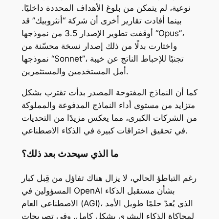
نوعية، لم يتمكن من بلوغ الأهداف المحددة داخليًا.
بينما أفادت تقارير أخرى أن شركة “أنثروبيك” قد
أوقفت تطوير الإصدار 3.5 من نموذجها “Opus”،
واختارت بدلًا من ذلك إصدار نسخة محسّنة من
نموذجها “Sonnet”، تجنبًا للإحباط الناتج عن خيبة
أمل المستخدمين والمستثمرين.
كما أن النماذج المفتوحة المصدر بدأت تقترب بشكل
متزايد من مستوى أداء النماذج المدفوعة والمملوكة
من الشركات الكبرى، مما يعكس مزيدًا من التحديات
في تحقيق اختراقات كبيرة في الذكاء الاصطناعي.
ما الذي سيحدث بعد ذلك؟
رغم التباطؤ الحالي، لا يزال هناك تفاؤل من قِبل كبار
المسؤولين في OpenAI بشأن مستقبل الذكاء
الاصطناعي العام (AGI)، الذي يُعدّ حلمًا طويل الأمد
لمحاكاة الذكاء البشري بشكل كامل. وفي تصريحات