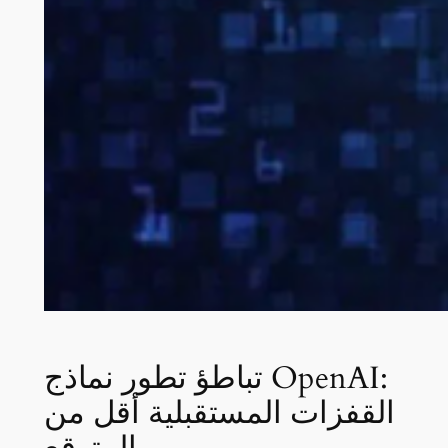
تباطؤ تطور نماذج OpenAI:
القفزات المستقبلية أقل من
المتوقع