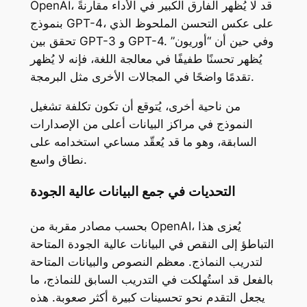
OpenAI، قد لا يُظهر الفارق الكبير في الأداء مقارنةً
بنموذج GPT-4، على عكس التحسن الملحوظ الذي
تحقق بين GPT-3 و GPT-4. وفي حين أن “أوريون”
يُظهر تحسنًا طفيفًا في معالجة اللغة، فإنه لا يُظهر
تقدمًا واضحًا في المجالات الأخرى مثل البرمجة.
من ناحية أخرى، يُتوقع أن تكون تكلفة تشغيل
النموذج في مراكز البيانات أعلى من الإصدارات
السابقة، وهو ما قد يُعقّد مساعي استخدامه على
نطاق واسع.
التحديات في جمع البيانات عالية الجودة
بحسب مصادر مقربة من OpenAI، يُعزى هذا
التباطؤ إلى النقص في البيانات عالية الجودة المتاحة
لتدريب النماذج. معظم النصوص والبيانات المتاحة
بالفعل قد استُهلكت في التدريب السابق للنماذج، ما
يجعل التقدم نحو تحسينات كبيرة أكثر صعوبة. هذه