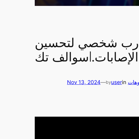
 مدرب شخصي لتحسين
 الإصابات.|سوالف تك
وهات
in
user
—
Nov 13, 2024
by