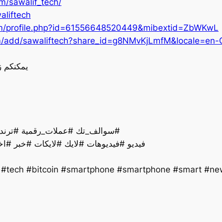
m/sawalif_tech/
aliftech
om/profile.php?id=61556648520449&mibextid=ZbWKwL
m/add/sawaliftech?share_id=g8NMvKjLmfM&locale=en-
يمكنكم ز
سوالف_تك #عملات_رقمية #ترند #تقنية #اخبار #ذكاءاصطناعي #تكنولوجيا #لايك#
فيديو #فيديوهات #لايك #لايكات #خبر #اخ
y #tech #bitcoin #smartphone #smartphone #smart #new