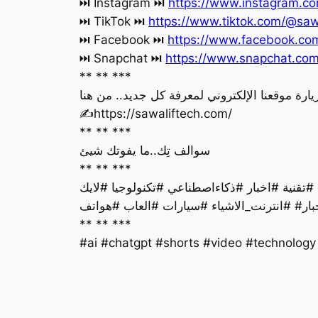
https://www.instagram.co
‏⏭ Instagram ⏭
https://www.tiktok.com/@saw
‏⏭ TikTok ⏭
https://www.facebook.c
‏⏭ Facebook ⏭
https://www.snapchat.co
‏⏭ Snapchat ⏭
** ** ***
يارة موقعنا الإلكتروني لمعرفة كل جديد.. من هنا
‏✍️https://sawaliftech.com/
** ** ***
سوالف تِك..ما يفوتك شيئ
** ** ***
بار# #انترنت_الاشياء #سيارات #العاب #هواتف
** ** ***
#ai #chatgpt #shorts #video #technolog