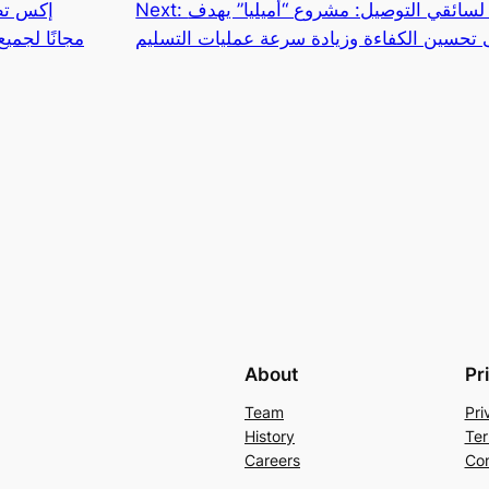
لسائقي التوصيل: مشروع “أميليا” يهدف
Next:
إكس تط
 تحسين الكفاءة وزيادة سرعة عمليات التسليم
الاصطناعي “Grok” م
About
Pr
Team
Pri
History
Ter
Careers
Con