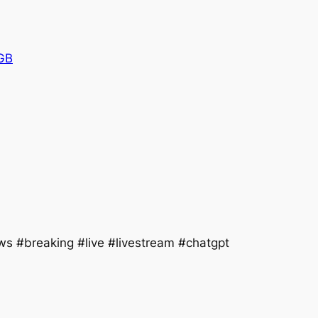
GB
s #breaking #live #livestream #chatgpt