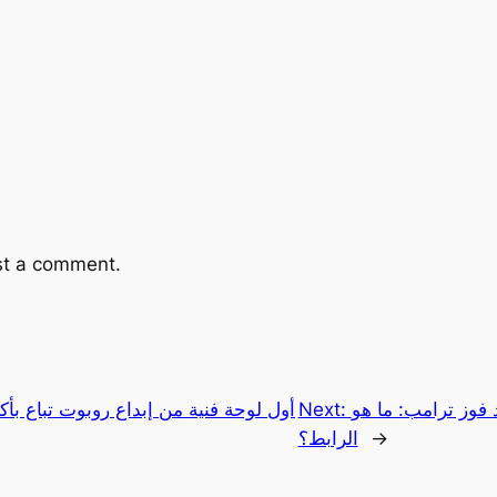
st a comment.
لف دولار بعد فوز ترامب: ما هو
Next:
أول لوحة فنية من إبداع روبوت تباع بأك
→
الرابط؟