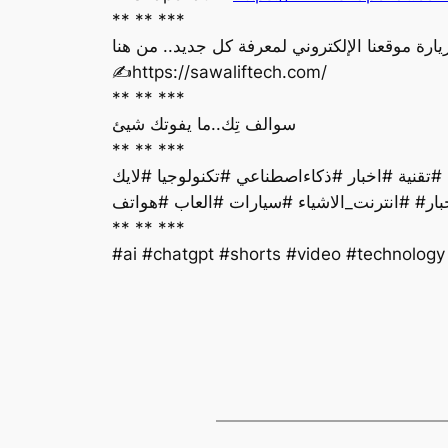
** ** ***
يارة موقعنا الإلكتروني لمعرفة كل جديد.. من هنا
‏✍️https://sawaliftech.com/
** ** ***
سوالف تِك..ما يفوتك شيئ
** ** ***
بار# #انترنت_الاشياء #سيارات #العاب #هواتف
** ** ***
#ai #chatgpt #shorts #video #technolog