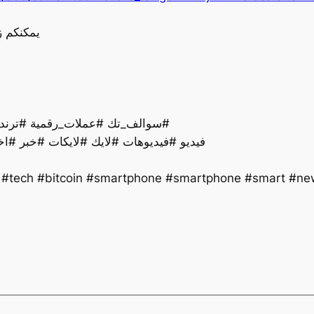
يمكنكم ز
سوالف_تك #عملات_رقمية #ترند #تقنية #اخبار #ذكاءاصطناعي #تكنولوجيا #لايك#
فيديو #فيديوهات #لايك #لايكات #خبر #اخ
y #tech #bitcoin #smartphone #smartphone #smart #new