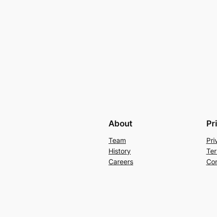
About
Pr
Team
Pri
History
Ter
Careers
Con