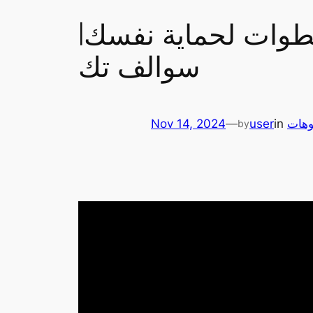
طوات لحماية نفسك|
سوالف تك
وهات
in
user
—
Nov 14, 2024
by