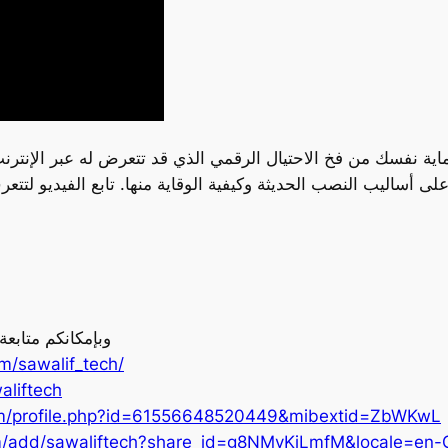
ية نفسك من فخ الاحتيال الرقمي الذي قد تتعرض له عبر الإنترنت
وبإمكانكم متابع
m/sawalif_tech/
aliftech
om/profile.php?id=61556648520449&mibextid=ZbWKwL
m/add/sawaliftech?share_id=g8NMvKjLmfM&locale=en-