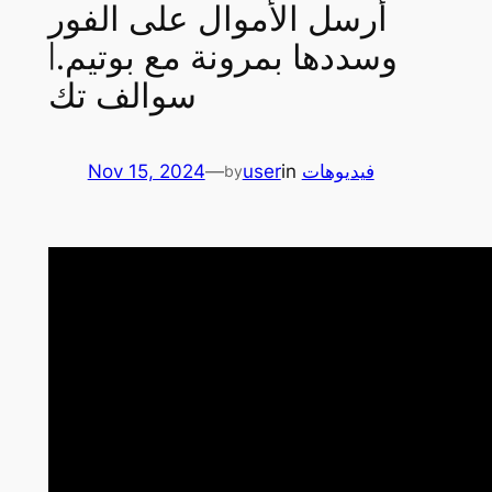
أرسل الأموال على الفور
وسددها بمرونة مع بوتيم.|
سوالف تك
فيديوهات
in
user
—
Nov 15, 2024
by