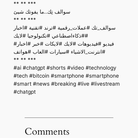
** ** ***
سوالف تِك..ما يفوتك شيئ
** ** ***
سوالف_تك #عملات_رقمية #ترند #تقنية #اخبار
#ذكاءاصطناعي #تكنولوجيا #لايك#
فيديو #فيديوهات #لايك #لايكات #خبر #اخبار#
#انترنت_الاشياء #سيارات #العاب #هواتف
** ** ***
#ai #chatgpt #shorts #video #technology
#tech #bitcoin #smartphone #smartphone
#smart #news #breaking #live #livestream
#chatgpt
Comments