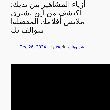
أزياء المشاهير بين يديك:
اكتشف من أين تشتري
ملابس أفلامك المفضلة|
سوالف تك
فيديوهات
in
user
—
Dec 26, 2024
by