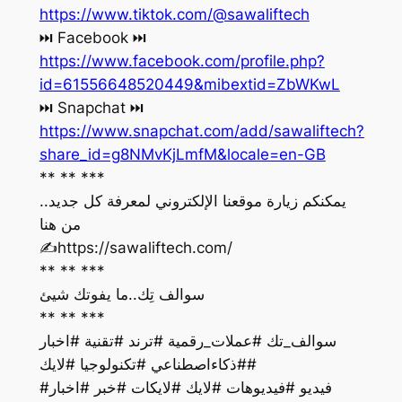
https://www.tiktok.com/@sawaliftech
‏⏭ Facebook ⏭
https://www.facebook.com/profile.php?
id=61556648520449&mibextid=ZbWKwL
‏⏭ Snapchat ⏭
https://www.snapchat.com/add/sawaliftech?
share_id=g8NMvKjLmfM&locale=en-GB
** ** ***
يمكنكم زيارة موقعنا الإلكتروني لمعرفة كل جديد..
من هنا
‏✍️https://sawaliftech.com/
** ** ***
سوالف تِك..ما يفوتك شيئ
** ** ***
سوالف_تك #عملات_رقمية #ترند #تقنية #اخبار
#ذكاءاصطناعي #تكنولوجيا #لايك#
فيديو #فيديوهات #لايك #لايكات #خبر #اخبار#