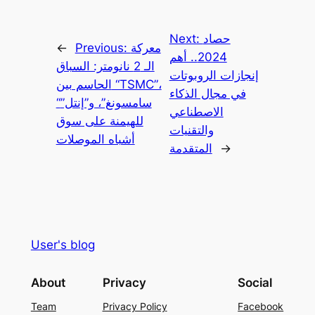
حصاد
Next:
معركة
Previous:
←
2024.. أهم
الـ 2 نانومتر: السباق
إنجازات الروبوتات
الحاسم بين “TSMC”،
في مجال الذكاء
“سامسونغ”، و”إنتل”
الاصطناعي
للهيمنة على سوق
والتقنيات
أشباه الموصلات
→
المتقدمة
User's blog
About
Privacy
Social
Team
Privacy Policy
Facebook