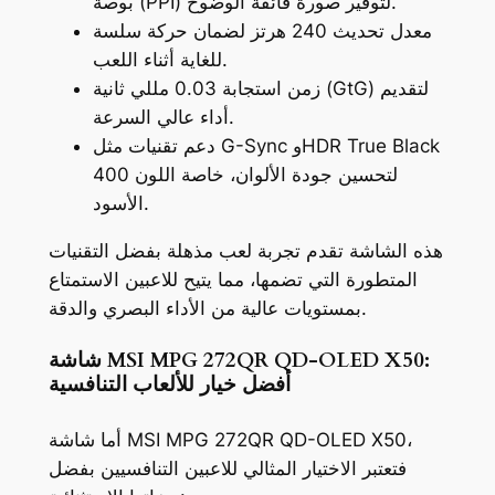
بوصة (PPI) لتوفير صورة فائقة الوضوح.
معدل تحديث 240 هرتز لضمان حركة سلسة
للغاية أثناء اللعب.
زمن استجابة 0.03 مللي ثانية (GtG) لتقديم
أداء عالي السرعة.
دعم تقنيات مثل G-Sync وHDR True Black
400 لتحسين جودة الألوان، خاصة اللون
الأسود.
هذه الشاشة تقدم تجربة لعب مذهلة بفضل التقنيات
المتطورة التي تضمها، مما يتيح للاعبين الاستمتاع
بمستويات عالية من الأداء البصري والدقة.
شاشة MSI MPG 272QR QD-OLED X50:
أفضل خيار للألعاب التنافسية
أما شاشة MSI MPG 272QR QD-OLED X50،
فتعتبر الاختيار المثالي للاعبين التنافسيين بفضل