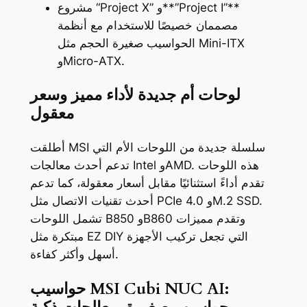
مشروع “Project X” و**”Project I”**
مصممان خصيصًا للاستخدام مع أنظمة
الحواسيب صغيرة الحجم مثل Mini-ITX
وMicro-ATX.
لوحات أم جديدة لأداء مميز وسعر
معقول
أطلقت MSI سلسلة جديدة من اللوحات الأم التي
تدعم أحدث معالجات Intel وAMD. هذه اللوحات
تقدم أداءً استثنائيًا مقابل أسعار معقولة، كما تدعم
أحدث تقنيات الاتصال مثل PCIe 4.0 وM.2 SSD.
تشمل اللوحات B850 وB860 وتقدم مميزات
مبتكرة مثل EZ DIY التي تجعل تركيب الأجهزة
أسهل وأكثر كفاءة.
حواسيب MSI Cubi NUC AI: