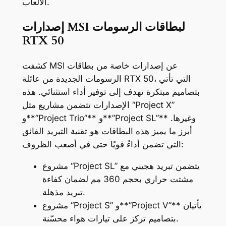
الألعاب.
إصدارات MSI لبطاقات الرسومات
RTX 50
كشفت MSI عن إصدارات خاصة من بطاقات
الرسومات الجديدة من عائلة RTX 50، التي تأتي
بتصاميم مبتكرة تهدف إلى توفير أداء استثنائي. هذه
الإصدارات تتضمن مشاريع مثل “Project X”
و**”Project Trio”** و**”Project SL”** وغيرها.
أبرز ما يميز هذه البطاقات هو تقنية التبريد الفائق
التي تضمن أداءً قويًا حتى في أصعب الظروف:
مشروع “Project SL” يتضمن تبريد هجيني مع
مشتت حراري بحجم 360 مم لضمان كفاءة
تبريد مذهلة.
مشروع “Project S” و**”Project V”** يأتيان
بتصاميم تركز على تيارات هواء محسّنة.