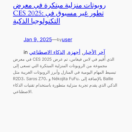
روبوتات منزلية مبتكرة في معرض
CES 2025: تطور غير مسبوق في
التكنولوجيا الذكية
Jan 9, 2025
—
user
by
آخر الأخبار
, 
أجهزة
, 
الذكاء الاصطناعي
in
في معرض CES 2025 الذي أُقيم في لاس فيغاس، تم عرض
مجموعة من الروبوتات المنزلية المبتكرة التي تسعى إلى
تبسيط المهام اليومية في المنازل وأبرز الروبوتات الغريبة مثل
R2D3، Saros Z70، و Nékojita FuFu، بالإضافة إلى Ballie
الذكي الذي يقدم تجربة منزلية متطورة باستخدام تقنيات الذكاء
الاصطناعي.