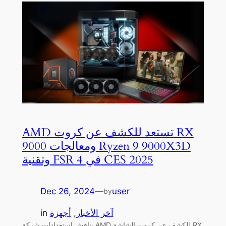
AMD تستعد للكشف عن كروت RX
9000 ومعالجات Ryzen 9 9000X3D
وتقنية FSR 4 في CES 2025
Dec 26, 2024
—
user
by
آخر الأخبار
, 
أجهزة
in
يناقش استعدادات شركة AMD للكشف عن كروت الشاشة RX