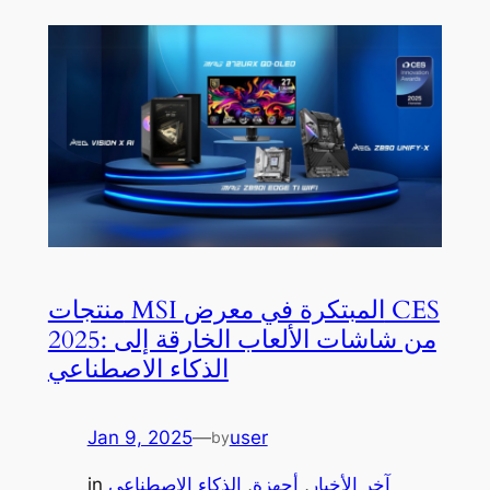
منتجات MSI المبتكرة في معرض CES
2025: من شاشات الألعاب الخارقة إلى
الذكاء الاصطناعي
Jan 9, 2025
—
user
by
آخر الأخبار
, 
أجهزة
, 
الذكاء الاصطناعي
in