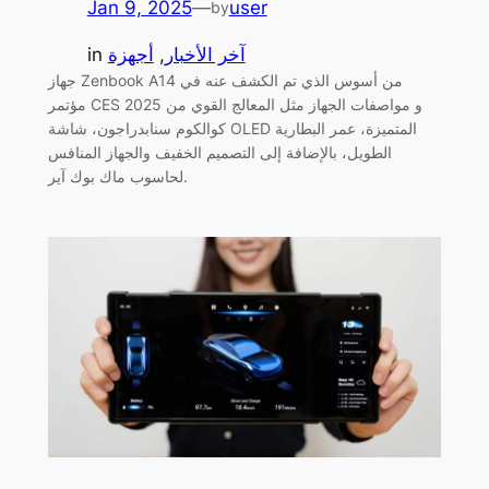
Jan 9, 2025
—
user
by
آخر الأخبار
, 
أجهزة
in
جهاز Zenbook A14 من أسوس الذي تم الكشف عنه في
مؤتمر CES 2025 و مواصفات الجهاز مثل المعالج القوي من
كوالكوم سنابدراجون، شاشة OLED المتميزة، عمر البطارية
الطويل، بالإضافة إلى التصميم الخفيف والجهاز المنافس
لحاسوب ماك بوك آير.