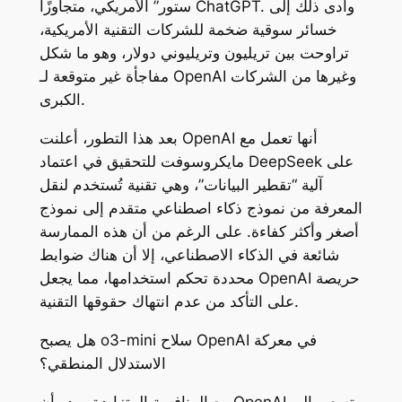
ستور” الأمريكي، متجاوزًا ChatGPT. وأدى ذلك إلى
خسائر سوقية ضخمة للشركات التقنية الأمريكية،
تراوحت بين تريليون وتريليوني دولار، وهو ما شكل
مفاجأة غير متوقعة لـ OpenAI وغيرها من الشركات
الكبرى.
بعد هذا التطور، أعلنت OpenAI أنها تعمل مع
مايكروسوفت للتحقيق في اعتماد DeepSeek على
آلية “تقطير البيانات”، وهي تقنية تُستخدم لنقل
المعرفة من نموذج ذكاء اصطناعي متقدم إلى نموذج
أصغر وأكثر كفاءة. على الرغم من أن هذه الممارسة
شائعة في الذكاء الاصطناعي، إلا أن هناك ضوابط
محددة تحكم استخدامها، مما يجعل OpenAI حريصة
على التأكد من عدم انتهاك حقوقها التقنية.
هل يصبح o3-mini سلاح OpenAI في معركة
الاستدلال المنطقي؟
مع المنافسة المتزايدة، يبدو أن OpenAI تسعى إلى