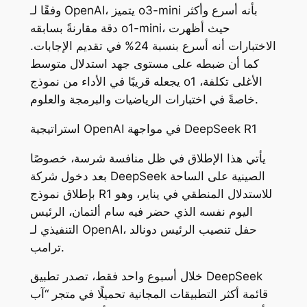
وفقًا لـ OpenAI، يتميز o3-mini بأنه أسرع وأكثر
دقة مقارنةً بسابقه o1-mini، حيث أظهرت
الاختبارات أنه أسرع بنسبة 24% في تقديم الإجابات.
كما أن ضبطه على مستوى جهد استدلال متوسط
يجعله قريبًا في الأداء من نموذج o1 الأغلى تكلفة،
خاصةً في اختبارات الرياضيات والبرمجة والعلوم.
استراتيجية OpenAI في مواجهة DeepSeek R1
يأتي هذا الإطلاق في ظل منافسة شرسة، خصوصًا
بعد دخول شركة DeepSeek الصينية على الساحة
بإطلاق نموذج R1 للاستدلال المنطقي في يناير، وهو
اليوم نفسه الذي حضر فيه سام ألتمان، الرئيس
التنفيذي لـ OpenAI، حفل تنصيب الرئيس دونالد
ترامب.
خلال أسبوع واحد فقط، تصدر تطبيق DeepSeek
قائمة أكثر التطبيقات المجانية تحميلًا في متجر “آب