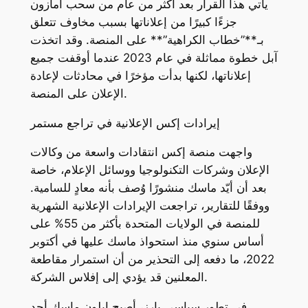
يأتي هذا القرار بعد أكثر من عام من سحب أمازون
جزءًا كبيرًا من إعلاناتها بسبب مخاوف تتعلق
بـ**”خطاب الكراهية”** على المنصة. وقد اتخذت
آبل خطوة مماثلة في عام 2023 عندما أوقفت جميع
إعلاناتها، لكنها بدأت مؤخرًا في محادثات لإعادة
الإعلان على المنصة.
إيرادات إكس الإعلانية في تراجع مستمر
واجهت منصة إكس انتقادات واسعة من وكالات
الإعلان وشركات التكنولوجيا ووسائل الإعلام، خاصة
بعد أن أيّد ماسك منشورًا وُصف بأنه معادٍ للسامية.
ووفقًا للتقارير، تراجعت الإيرادات الإعلانية الشهرية
للمنصة في الولايات المتحدة بأكثر من 55% على
أساس سنوي منذ استحواذ ماسك عليها في أكتوبر
2022، ما دفعه إلى التحذير من أن استمرار مقاطعة
المعلنين قد يؤدي إلى إفلاس الشركة.
في تطور سياسي بارز، أصبح إيلون ماسك أحد