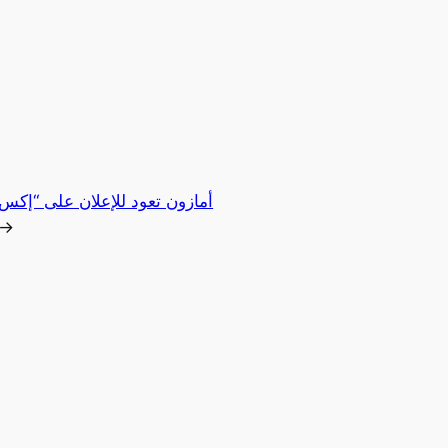
أمازون تعود للإعلان على “إك
→