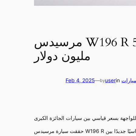
مرسيدس W196 R تحطم الأرقام القياسية ببيعها في مزاد مقابل 53
مليون دولار
سيارات
in
user
—
Feb 4, 2025
by
حققت سيارة مرسيدس W196 R تورمالين فاجن، التي قادها أسطورتا سباقات فورمولا 1 سترلينغ موس وخوان مانويل فانجيو عام 1955، رقمًا قياسيًا جديدًا بين