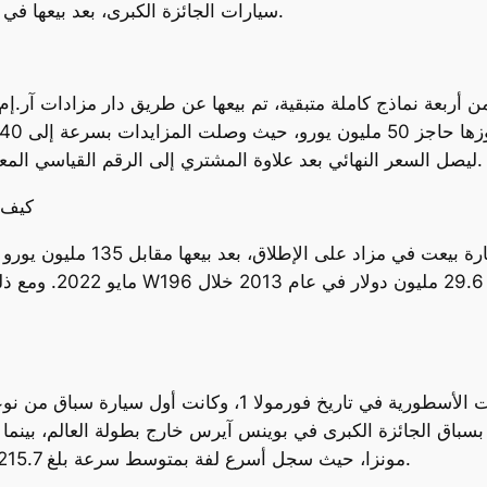
سيارات الجائزة الكبرى، بعد بيعها في مزاد علني مقابل 53.01 مليون دولار يوم السبت.
من أربعة نماذج كاملة متبقية، تم بيعها عن طريق دار مزادات آر.
ليصل السعر النهائي بعد علاوة المشتري إلى الرقم القياسي المعلن. ولم يتم الكشف عن هوية المشتري حتى الآن.
كيف ي
مايو 2022. ومع ذلك،
ادها فانجيو للفوز بسباق الجائزة الكبرى في بوينس آيرس خارج بطولة العالم
مونزا، حيث سجل أسرع لفة بمتوسط سرعة بلغ 215.7 كيلومترًا في الساعة قبل أن ينسحب من السباق.