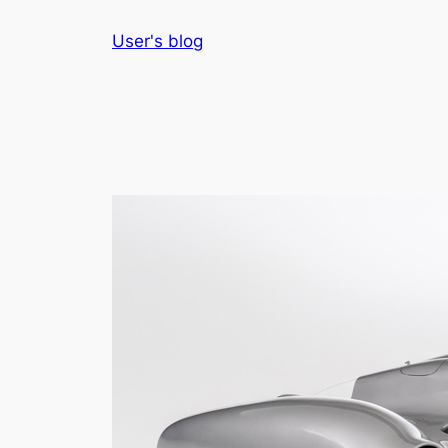
Skip
User's blog
to
content