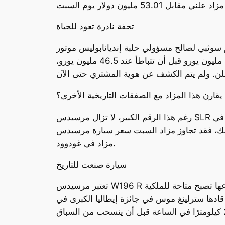
تحفة نادرة تعود للحياة
إم سوثبي لصالح مسؤولي حلبة إنديانابوليس موتور
سبيدواي. وقد كانت التوقعات تشير إلى تجاوزها حاجز 50 مليون يورو، حيث وصلت المزايدات بسرعة إلى 40 مليون يورو قبل أن تتباطأ عند 46.5 مليون يورو،
قارن هذا المزاد مع الصفقات التاريخية الأخرى؟
رغم هذا الرقم الكبير، لا تزال مرسيدس SLR أولينهاوت كوبيه 1955 تحتفظ بلقب أغلى سيارة بيعت في مزاد على الإطلاق، بعد بيعها مقابل 135 مليون يورو في
 فقد تجاوز مزاد السبت سعر سيارة مرسيدس W196 طراز 1954، التي قادها فانجيو، والتي بيعت بـ 29.6 مليون دولار في عام 2013 خلال
مزاد في غودوود.
سيارة صنعت للتاريخ
تعتبر مرسيدس W196 R ذات الهيكل الانسيابي واحدة من أكثر السيارات الأسطورية في تاريخ فورمولا 1، وكانت أول سيارة سباق من نوعها تصبح متاحة للملكية
، بينما قادها سترلينغ موس في جائزة إيطاليا الكبرى في