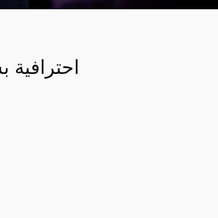
اصنع فيديوهات I