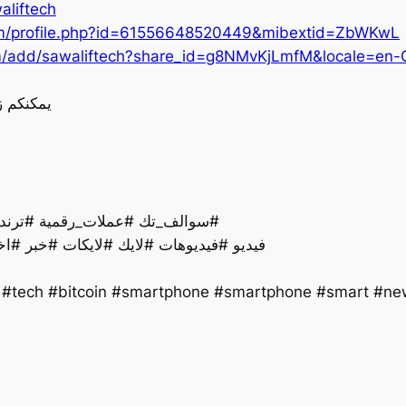
aliftech
om/profile.php?id=61556648520449&mibextid=ZbWKwL
m/add/sawaliftech?share_id=g8NMvKjLmfM&locale=en-
يمكنكم ز
سوالف_تك #عملات_رقمية #ترند #تقنية #اخبار #ذكاءاصطناعي #تكنولوجيا #لايك#
فيديو #فيديوهات #لايك #لايكات #خبر #اخ
y #tech #bitcoin #smartphone #smartphone #smart #new