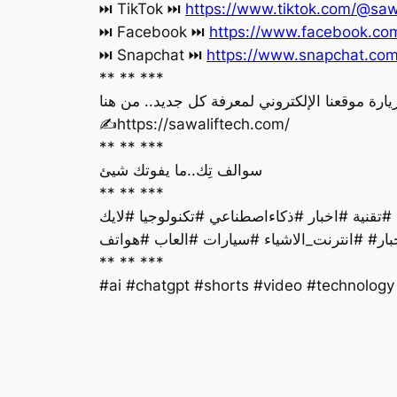
https://www.tiktok.com/@saw
‏⏭ TikTok ⏭
https://www.facebook.c
‏⏭ Facebook ⏭
https://www.snapchat.co
‏⏭ Snapchat ⏭
** ** ***
يارة موقعنا الإلكتروني لمعرفة كل جديد.. من هنا
‏✍️https://sawaliftech.com/
** ** ***
سوالف تِك..ما يفوتك شيئ
** ** ***
بار# #انترنت_الاشياء #سيارات #العاب #هواتف
** ** ***
#ai #chatgpt #shorts #video #technolog