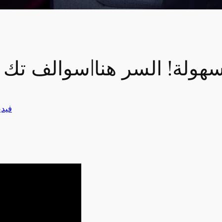
CG احترافية بسهولة! السر هنا|سوالف تك
فيد