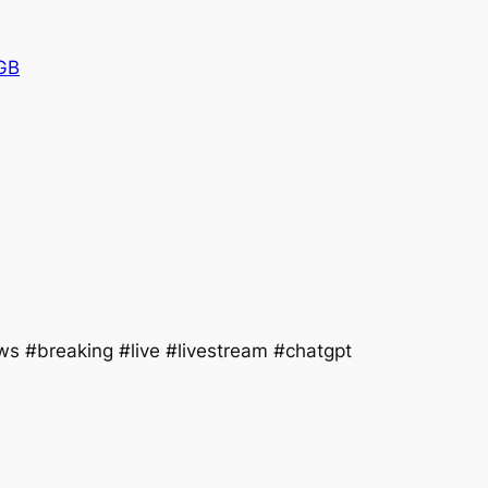
GB
s #breaking #live #livestream #chatgpt