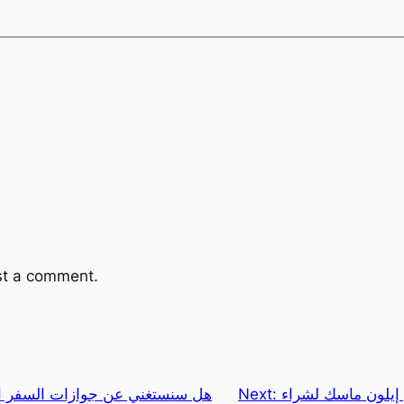
st a comment.
ماسك لشراء OpenAI: قصة
Next:
هل سنستغني عن جوازات السفر ال