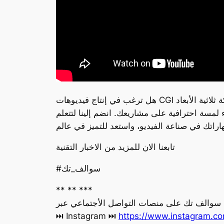
هل ترغب في إنتاج فيديوهات CGI احترافية ولكنك تجد العملية معقدة؟ في هذا الفيديو، سنكشف لك عن أسرار صناعة فيديوهات الرسوم المتحركة ثلاثية الأبعاد
لمسة احترافية على مشاريعك. انضم إلينا لتتعلم
تابعنا الان للمزيد من الاخبار التقنية
#سوالف_تك
** ** ***
ة سوالف تك على منصات التواصل الأجتماعي عبر
https://www.instagram.co
‏⏭ Instagram ⏭