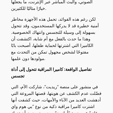
الصوتي، والبث المباشر عبر الإنترنت، ما يجعلها
خيارًا مثاليًا للكثيرين.
لكن رغم هذه الفوائد، تحمل هذه الأجهزة مخاطر
أمنية خطيرة قد لا يدركها المستخدمون، وقد تتحول
بسهولة إلى وسيلة للتجسس وانتهاك الخصوصية.
وهذا ما حدث بالفعل مع أم شابة، اكتشفت أن
الكاميرا التي اشترتها لحماية طفلها، أصبحت بابًا
مفتوحًا لشخص مجهول تمكن من التحدث مع
مولودها دون علمها.
تفاصيل الواقعة: كاميرا المراقبة تتحول إلى أداة
تجسس
في منشور على منصة “ريديت”، شاركت الأم، التي
فضّلت عدم الكشف عن هويتها، قصتها المروعة التي
أدهشت العديد من الآباء والأمهات، حيث كشفت أنها
اشترت كاميرا مراقبة ذكية من نوع “يي هوم واي
فاي” عبر منصة “أمازون” بسعر مغرٍ، دون أن تدرك