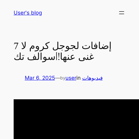
Skip
User's blog
to
content
7 إضافات لجوجل كروم لا
غنى عنها!|سوالف تك
فيديوهات
in
user
—
Mar 6, 2025
by