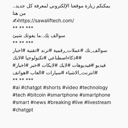
يمكنكم زيارة موقعنا الإلكتروني لمعرفة كل جديد..
من هنا
‏✍️https://sawaliftech.com/
** ** ***
سوالف تِك..ما يفوتك شيئ
** ** ***
سوالف_تك #عملات_رقمية #ترند #تقنية #اخبار
#ذكاءاصطناعي #تكنولوجيا #لايك#
فيديو #فيديوهات #لايك #لايكات #خبر #اخبار#
#انترنت_الاشياء #سيارات #العاب #هواتف
** ** ***
#ai #chatgpt #shorts #video #technology
#tech #bitcoin #smartphone #smartphone
#smart #news #breaking #live #livestream
#chatgpt