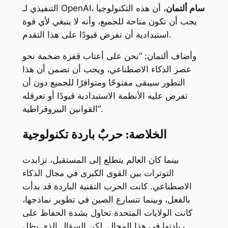
سام ألتمان
، أن هذه التكنولوجيا
التنفيذي لـ OpenAI،
يجب أن تكون متاحة للجميع، وأنه لا ينبغي لأي قوة
استبدادية أن تفرض قيودًا على هذا التقدم.
وأضاف ألتمان: “نحن على أعتاب قفزة ضخمة نحو
عصر الذكاء الاصطناعي، ويجب أن نضمن أن هذا
التطور سيبقى مفتوحًا ومتوافرًا للجميع دون أن
تفرض عليه الأنظمة الاستبدادية قيودًا أو تعرقله
القوانين البيروقراطية”.
الخلاصة: حربٌ باردة تكنولوجية
بينما كان العالم يتطلع إلى المستقبل، تزايدت
التوترات بين القوى الكبرى في مجال الذكاء
الاصطناعي. كانت الحرب التقنية الباردة قد بدأت
بالفعل، وبينما تتسارع الصين في تطوير نماذجها،
كانت الولايات المتحدة تحاول بشدة الحفاظ على
ريادتها في هذا المجال. لكن السؤال الذي يظل