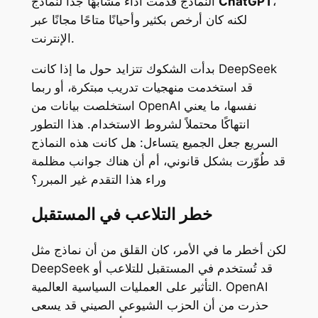
،
ChatGPT
النماذج قدمت أداءً مشابهًا جدًا لنماذج
لكنه كان أرخص بكثير وأحيانًا متاحًا مجانًا عبر
الإنترنت.
بدأت الشكوك تتزايد حول ما إذا كانت DeepSeek
قد استخدمت منهجيات تدريب مبتكرة، أو ربما
استخلصت بيانات من OpenAI نفسها، ما يعني
انتهاكًا محتملاً لشروط الاستخدام. هذا التطور
السريع جعل الجميع يتساءل: هل كانت هذه النماذج
قد طُوّرت بشكل قانوني، أم أن هناك جوانب مظلمة
وراء هذا التقدم غير المبرر؟
خطر التلاعب في المستقبل
لكن أخطر ما في الأمر، كان القلق من أن نماذج مثل
DeepSeek قد تُستخدم في المستقبل للتلاعب أو
التأثير على العمليات السياسية العالمية. OpenAI
حذرت من أن الحزب الشيوعي الصيني قد يسعى