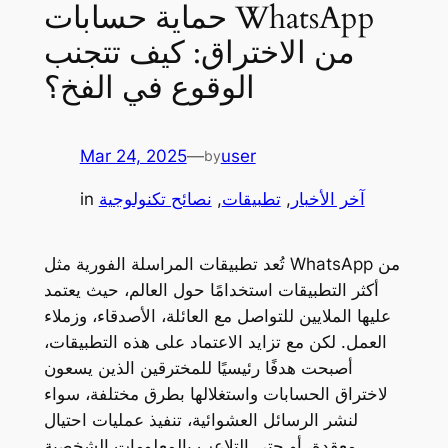
حماية حسابات WhatsApp
من الاختراق: كيف تتجنب
الوقوع في الفخ؟
Mar 24, 2025
—
user
by
آخر الأخبار
, 
تطبيقات
, 
نصائح تكنولوجية
in
تُعد تطبيقات المراسلة الفورية مثل WhatsApp من
أكثر التطبيقات استخدامًا حول العالم، حيث يعتمد
عليها الملايين للتواصل مع العائلة، الأصدقاء، وزملاء
العمل. لكن مع تزايد الاعتماد على هذه التطبيقات،
أصبحت هدفًا رئيسيًا للمخترقين الذين يسعون
لاختراق الحسابات واستغلالها بطرق مختلفة، سواء
لنشر الرسائل العشوائية، تنفيذ عمليات احتيال
معقدة، أو حتى التلاعب بالمعلومات الشخصية