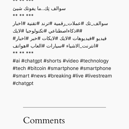
** ** ***
سوالف تِك..ما يفوتك شيئ
** ** ***
سوالف_تك #عملات_رقمية #ترند #تقنية #اخبار
#ذكاءاصطناعي #تكنولوجيا #لايك#
فيديو #فيديوهات #لايك #لايكات #خبر #اخبار#
#انترنت_الاشياء #سيارات #العاب #هواتف
** ** ***
#ai #chatgpt #shorts #video #technology
#tech #bitcoin #smartphone #smartphone
#smart #news #breaking #live #livestream
#chatgpt
Comments