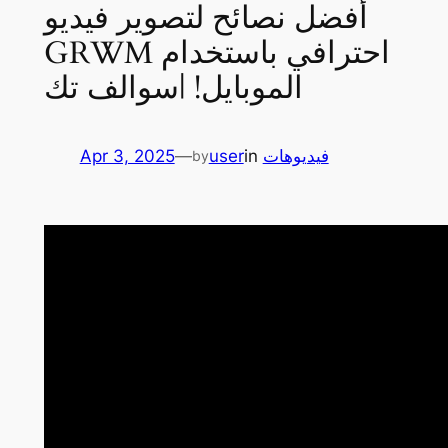
أفضل نصائح لتصوير فيديو
GRWM احترافي باستخدام
الموبايل! |سوالف تك
فيديوهات
in
user
—
Apr 3, 2025
by