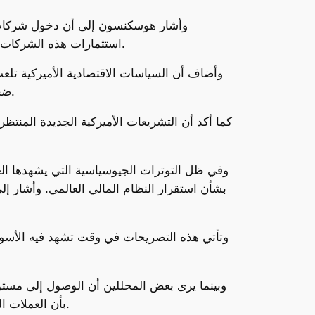
وأشار هوسكنسون إلى أن دخول شركات ال
استثمارات هذه الشركات لن تكون فقط مالية، بل ستشمل أيضًا تطوير بنية تحتية رقمية تدعم التوسع والاستخدام العالمي للعملات المشفرة.
وأضاف أن السياسات الاقتصادية الأميركية تلعب
ضخمة إلى الأصول الرقمية، ما يزيد من جاذبية العملات المشفرة كأداة استثمارية في أوقات تذبذب الأسواق التقليدية.
كما أكد أن التشريعات الأميركية الجديدة المنتظ
وفي ظل التوترات الجيوسياسية التي يشهدها ال
وتأتي هذه التصريحات في وقت تشهد فيه الأسواق ا
بأن العملات المشفرة لم تصل بعد إلى ذروة انتشارها، وأن السنوات القادمة قد تحمل تحولات عميقة في المشهد المالي العالمي.