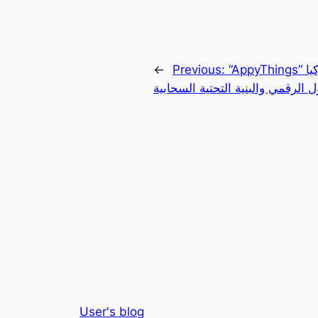
“AppyThings” توسّع أعمالها في الشرق الأوسط وتركيا
Previous:
←
ل الرقمي والبنية التحتية السحابية
User's blog