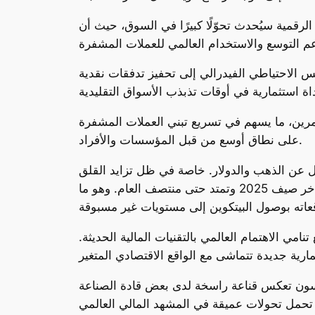
قمية سيُحدث تحوّلًا كبيرًا في السوق، حيث أن
س الاحتياطي الفيدرالي إلى تحفيز تدفقات نقدية
تثمرين، ما يسهم في تسريع تبني العملات المشفرة
على نطاق أوسع من قبل المؤسسات والأفراد.
ل عن الذهب والدولار. خاصة في ظل تزايد القلق
بشأن استقرار النظام المالي العالمي. وأشار إلى أن هذه العوامل مجتمعة قد تطلق موجة صعود قوية تبدأ في أواخر صيف 2025 وتمتد حتى منتصف العام. وهو ما
مي الاهتمام العالمي بالتقنيات المالية الحديثة.
ا أن الرؤية التي قدمها هوسكنسون تعكس قناعة راسخة لدى بعض قادة الصناعة