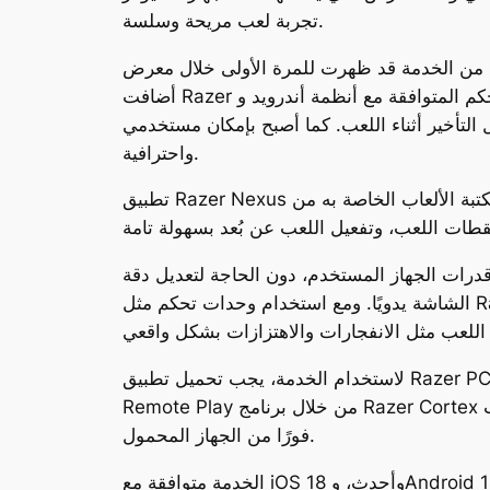
تجربة لعب مريحة وسلسة.
مرة الأولى خلال معرض CES 2025، وحظيت بإعجاب عدد كبير من المستخدمين. والآن مع الإطلاق الرسمي،
أضافت Razer تحسينات ملحوظة على الخدمة، منها دعم وحدات التحكم المتوافقة مع أنظمة أندرويد وiOS مثل Razer Kishi، بالإضافة إلى دعم ترميز AV1 الذي
كان مستخدمي iPad استخدام الفأرة ولوحة المفاتيح أثناء اللعب، ما يجعل التجربة أكثر مرونة
واحترافية.
تطبيق Razer Nexus يلعب دورًا أساسيًا في هذه المنظومة، حيث يتيح للمستخدم استعراض مكتبة الألعاب الخاصة به من Steam وEpic Games وGame Pass
ى قدرات الجهاز المستخدم، دون الحاجة لتعديل دقة
الشاشة يدويًا. ومع استخدام وحدات تحكم مثل Razer Kishi Ultra وتفعيل تقنية Razer Sensa HD Haptics، سيحصل اللاعب على تجربة حسية غامرة تشبه
لاستخدام الخدمة، يجب تحميل تطبيق Razer PC Remote Play من متجر أبل أو جوجل بلاي، إلى جانب تطبيق Razer Nexus. بعد ذلك، يجب تفعيل خاصية
Remote Play من خلال برنامج Razer Cortex المثبّت على الحاسوب، وتسجيل الدخول باستخدام حساب Razer لتتم مزامنة الألعاب. يمكن بعدها البدء في اللعب
فورًا من الجهاز المحمول.
الخدمة متوافقة مع iOS 18 وأحدث، وAndroid 14 وأحدث، إلى جانب الحواسيب التي تعمل بنظام Windows 11. هذا التوافق الواسع يتيح لعدد كبير من اللاعبين