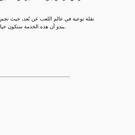
ومع التحديثات المستمرة من Razer، يبدو أن هذه الخدمة ستكون خيارًا أساسيًا لدى اللاعبين الذين يفضلون اللعب أثناء التنقل أو من خارج منازلهم.