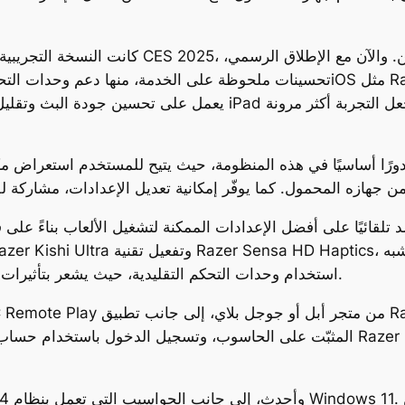
كانت النسخة التجريبية من الخدمة قد ظهرت لل
يعمل على تحسين جودة البث وتقليل التأخير أثناء اللعب. كما أصبح بإم
د تلقائيًا على أفضل الإعدادات الممكنة لتشغيل الألعاب بناءً عل
استخدام وحدات التحكم التقليدية، حيث يشعر بتأثيرات اللعب مثل الانفجارات والاهتزازات بشكل واقعي.