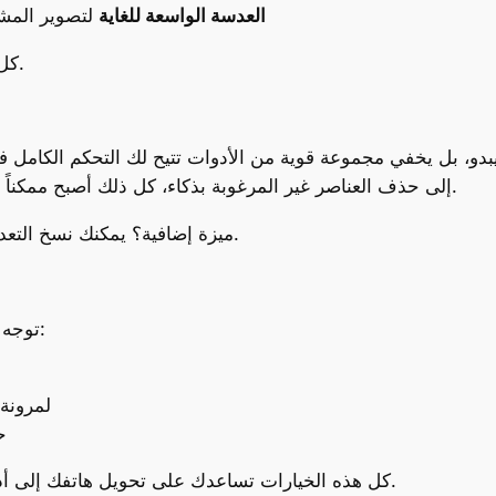
العدسة الواسعة للغاية
لتصوير المشا
كل وضع يمنحك زاوية مختلفة ورؤية جديدة لصورتك.
و، بل يخفي مجموعة قوية من الأدوات تتيح لك التحكم الكامل في ا
إلى حذف العناصر غير المرغوبة بذكاء، كل ذلك أصبح ممكناً مباشرة من الهاتف دون الحاجة لتطبيقات خارجية.
ميزة إضافية؟ يمكنك نسخ التعديلات من صورة وتطبيقها على أخرى بنقرة واحدة.
توجه إلى تطبيق “الإعدادات” وخصص كاميرتك بالكامل:
فعّل التصوير 
ح
كل هذه الخيارات تساعدك على تحويل هاتفك إلى أداة تصوير احترافية تناسب ذوقك وأسلوبك الفريد.