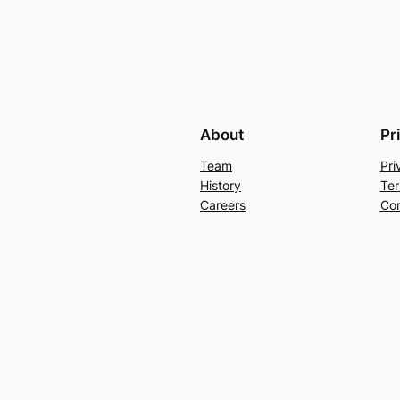
About
Pr
Team
Pri
History
Ter
Careers
Con