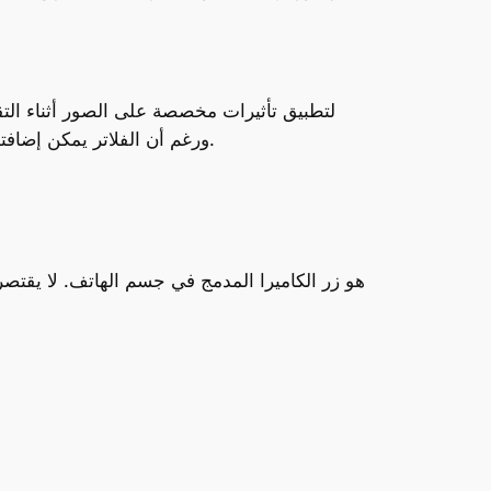
ورغم أن الفلاتر يمكن إضافتها لاحقاً، فإن استخدام الأنماط الفوتوغرافية يمنحك تحكماً لحظياً في الألوان والتباين دون التأثير على جودة الصورة.