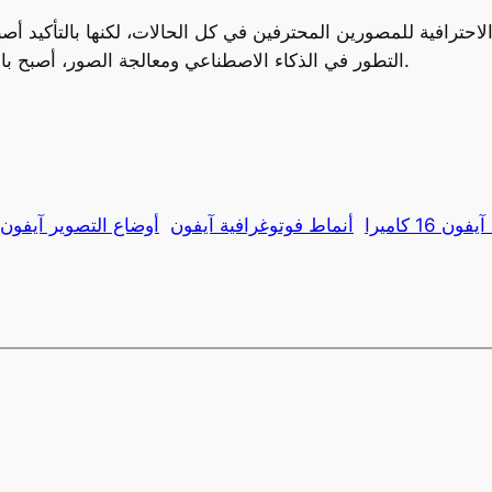
احترافية للمصورين المحترفين في كل الحالات، لكنها بالتأكيد أص
التطور في الذكاء الاصطناعي ومعالجة الصور، أصبح بالإمكان التقاط صور مذهلة دون أي معدات إضافية.
RA
آيفون 16 كاميرا
أنماط فوتوغرافية آيفون
أوضاع التصوير آيفون