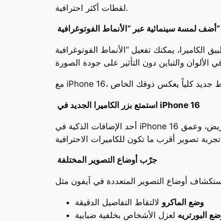
لقطات أكثر احترافية.
أضف لمسة سينمائية عبر “الأنماط الفوتوغرافية”
تفعيل “الأنماط الفوتوغرافية” (Photographic Styles) لتطبيق تأثيرات مخصصة على الصور أثناء التقاطها، وليس بعدها فقط.
استمتع بزر الكاميرا الجديد في iPhone 16
أحد الإضافات الذكية في iPhone 16 هو زر الكاميرا المدمج في جسم الهاتف. لا يقتصر عمله على التقاط الصورة، بل يتيح لك ضبط الإعدادات مثل التعريض، وعمق
جرّب أوضاع التصوير المختلفة
وضع الماكرو
لالتقاط التفاصيل الدقيقة
ضع البورتريه
لعزل الأشخاص بخلفية ضبابية