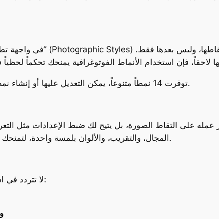
في واجهة تطبيق الكاميرا، يمكنك 
مع iPhone 16، توفرت 14 نمطاً متنوعاً، يمكن التعديل عليها أو إنشاء نمط جديد كلياً يعكس ذوقك الخاص.
المجال، والتقريب، والألوان بلمسة واحدة، لتمنحك تجربة تصوير أقرب ما تكون للكاميرات الاحترافية.
لا تتردد في استكشاف أوضاع التصوير المتعددة في آيفون مثل:
و