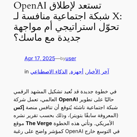
OpenAI تستعد لإطلاق
شبكة اجتماعية منافسة لـ X:
تحوّل استراتيجي أم مواجهة
جديدة مع ماسك؟
Apr 17, 2025
—
user
by
آخر الأخبار
, 
أجهزة
, 
الذكاء الاصطناعي
in
في خطوة جديدة قد تُعيد تشكيل المشهد الرقمي
حاليًا على تطوير
OpenAI
العالمي، تعمل شركة
شبكة اجتماعية ناشئة يُتوقع أن تنافس منصة
إكس
(المعروفة سابقًا بتويتر)، وذلك بحسب تقرير نشره
الأمريكي. وتأتي هذه الخطوة
The Verge
موقع
كمؤشر واضح على رغبة OpenAI في التوسع خارج