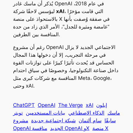
يُذكر أن ماسك غادر OpenAI في عام 2018،
، التي قامت مؤخرًا
xAI
ليؤسس لاحقًا شركة
بالاستحواذ على منصة X في صفقة وُصفت بأنها
“غامضة ومثيرة للجدل”، الأمر الذي زاد من حدة
المنافسة بين الطرفين.
رغم أن مشروع OpenAI الاجتماعي الجديد لا يزال
في مرحلة التجريب، إلا أن دخولها هذا المجال
الحساس قد يُحدث تأثيرًا كبيرًا على توازنات القوة
داخل صناعة التكنولوجيا، وخصوصًا في سياق احتدام
المنافسة مع شركات كبرى مثل Meta، Google،
وحتى xAI.
إيلون
xAI
The Verge
OpenAI
ChatGPT
ماسك
الذكاء الاصطناعي
بيانات المستخدمين
تويتر
سابقًا
سام ألتمان
شبكة اجتماعية جديدة
مشروع
منصة X
منافسة OpenAI وX
OpenAI الجديد