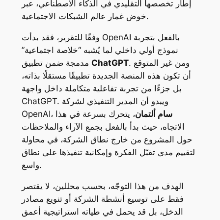
إطار تخصصها التقليدي في الذكاء الاصطناعي، عبر
خوض غمار عالم الشبكات الاجتماعية.
وفقًا للتقرير، فقد بدأت OpenAI بالفعل بتجربة
نموذج أولي داخلي لما يُشبه “خلاصة اجتماعية”
. ومن غير المتوقع
ChatGPT
مدمجة ضمن تطبيق
أن تكون هذه المنصة الجديدة تطبيقًا مستقلًا بذاته،
بل جزءًا من تجربة تفاعلية متكاملة داخل واجهة
ChatGPT. ويبدو أن المدير التنفيذي لشركة
سام ألتمان
، يتحرك بسرعة في هذا
OpenAI،
الاتجاه، حيث بدأ بالفعل بجمع الآراء والملاحظات
حول المشروع من خارج نطاق الشركة، في محاولة
لتقييم مدى تقبّل الفكرة وإمكانية تنفيذها على نطاق
واسع.
الهدف من هذا التوجّه، بحسب محللين، لا يقتصر
فقط على توسيع أنشطة الشركة أو تنويع مصادر
الدخل، بل قد يحمل في طياته استراتيجية أعمق