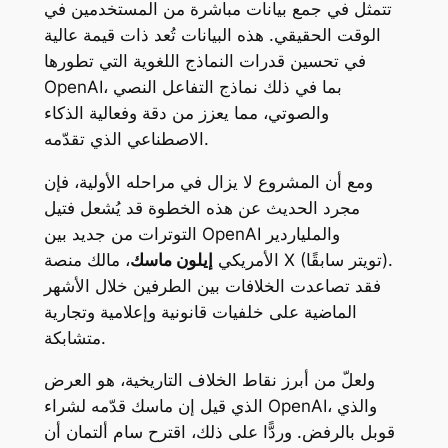
تتمثل في جمع بيانات مباشرة من المستخدمين في
الوقت الحقيقي. هذه البيانات تُعد ذات قيمة عالية
في تحسين قدرات النماذج اللغوية التي تطورها
OpenAI، بما في ذلك نماذج التفاعل النصي
والصوتي، مما يعزز من دقة وفعالية الذكاء
الاصطناعي الذي تقدّمه.
ومع أن المشروع لا يزال في مراحله الأولية، فإن
مجرد الحديث عن هذه الخطوة قد يُشعل فتيل
التوترات من جديد بين OpenAI والملياردير
الأمريكي
إيلون ماسك
، مالك منصة X (تويتر سابقًا).
فقد تصاعدت الخلافات بين الطرفين خلال الأشهر
الماضية على خلفيات قانونية وإعلامية وتجارية
متشابكة.
ولعلّ من أبرز نقاط الخلاف التاريخية، هو العرض
الذي قيل إن ماسك قدّمه لشراء OpenAI، والذي
قوبل بالرفض. وردًّا على ذلك، اقترح سام ألتمان أن