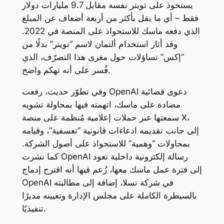
يستحوذ على تويتر نفسه مقابل 9.7 مليارات دولار
فقط – أي ما يقل بأكثر من أربعة أضعاف عن المبلغ
الذي دفعه ماسك للاستحواذ على المنصة في 2022.
وقد أثار استخدام ألتمان لاسم “تويتر” بدلًا من
“إكس” تساؤلات حول مغزى هذا التصرّف، الذي
فُسر على أنه تهكم واضح.
وفي تطوّر حديث، رفعت OpenAI دعوى قضائية
مضادة على ماسك، اتهمته فيها بمحاولة تشويه
سمعتها عبر حملات إعلامية مُنظمة على منصة X،
إلى جانب تقديمه ادعاءات قانونية “تعسفية”، وقيامه
بمحاولات “وهمية” للاستحواذ على أصول الشركة.
كما نشرت OpenAI رسالة إلكترونية داخلية تعود
إلى فترة عمل ماسك معها، زُعم فيها أنه اقترح إدماج
OpenAI في شركة تسلا، إضافة إلى مطالبته
بالسيطرة الكاملة على مجلس الإدارة وتعيينه مديرًا
تنفيذيًا.