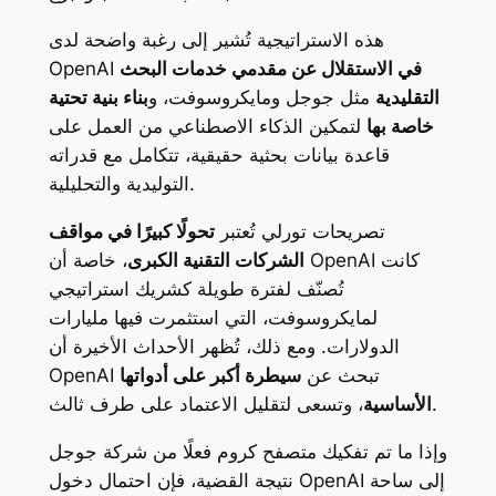
هذه الاستراتيجية تُشير إلى رغبة واضحة لدى
في الاستقلال عن مقدمي خدمات البحث
OpenAI
التقليدية
مثل جوجل ومايكروسوفت، و
بناء بنية تحتية
خاصة بها
لتمكين الذكاء الاصطناعي من العمل على
قاعدة بيانات بحثية حقيقية، تتكامل مع قدراته
التوليدية والتحليلية.
تصريحات تورلي تُعتبر
تحولًا كبيرًا في مواقف
الشركات التقنية الكبرى
، خاصة أن OpenAI كانت
تُصنّف لفترة طويلة كشريك استراتيجي
لمايكروسوفت، التي استثمرت فيها مليارات
الدولارات. ومع ذلك، تُظهر الأحداث الأخيرة أن
OpenAI تبحث عن
سيطرة أكبر على أدواتها
، وتسعى لتقليل الاعتماد على طرف ثالث.
الأساسية
وإذا ما تم تفكيك متصفح كروم فعلًا من شركة جوجل
نتيجة القضية، فإن احتمال دخول OpenAI إلى ساحة