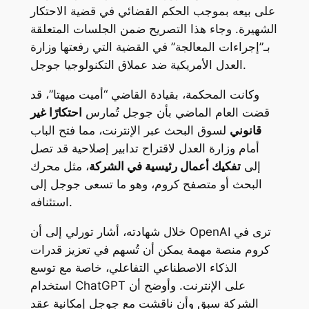
على بيعه بموجب الحكم القضائي في قضية الاحتكار
الشهيرة. وجاء هذا التصريح ضمن الجلسات المتعلقة
بـ”إجراءات المعالجة” في القضية التي رفعتها وزارة
العدل الأمريكية ضد عملاق التكنولوجيا جوجل.
وكانت المحكمة، بقيادة القاضي “أميت ميهتا”، قد
قضت العام الماضي بأن جوجل تُمارس
احتكارًا غير
قانوني
لسوق البحث عبر الإنترنت، مما فتح الباب
أمام وزارة العدل لاقتراح تدابير إصلاحية قد تصل
إلى
تفكيك أعمال رئيسية في الشركة
، مثل محرك
البحث أو متصفح كروم، وهو ما تسعى جوجل إلى
استئنافه.
خلال شهادته، أشار تورلي إلى أن OpenAI ترى في
كروم منصة مهمة يمكن أن تُسهم في تعزيز قدرات
الذكاء الاصطناعي التفاعلي، خاصة مع توسع
استخدام ChatGPT على الإنترنت. وأوضح أن
الشركة سبق وأن ناقشت مع جوجل إمكانية عقد