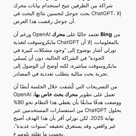
شراكة بين الطرفين تتيح استخدام بيانات محرك
بحث جوجل لتحسين نتائج البحث في ChatGPT، إلا
أن جوجل رفضت هذا العرض.
من
محرك Bing
ورغم أن OpenAI تعتمد حاليًا على
مايكروسوفت لتغذية ChatGPT بالمعلومات، إلا أن
تورلي أشار بوضوح إلى “وجود مشكلات كبيرة في
الجودة” في الشراكة الحالية، دون أن يُسمّي
مايكروسوفت مباشرة، لكنه أوضح أن الوصول إلى
تجربة بحث مثالية يتطلب تعددية في المصادر.
من التصريحات التي كُشفت خلال الجلسة أيضًا أن
OpenAI تعمل على تطوير
محرك بحث خاص بها
،
ووضعت هدفًا سابقًا بأن يغطي هذا النظام نحو 80%
من استفسارات المستخدمين عبر ChatGPT بحلول
نهاية 2025. لكن تورلي أقر بأن هذا الهدف أصبح
غير واقعي، وقد يستغرق تحقيقه “سنوات عديدة”،
بحسب ما نقلته بلومبرغ.