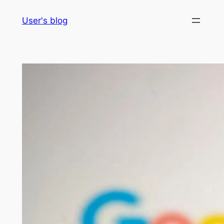
Skip
User's blog
to
content