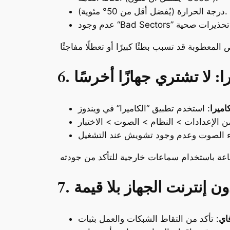
درجة الحرارة (يُفضل أقل من 50° مئوية).
ا: لا تشتري جهازًا أخرسًا
كاميرا
بدون إنترنت الجهاز بلا قيمة
اي