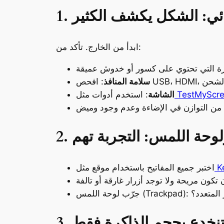
يائي: الشكل يكشف الكثير
ابدأ من الخارج. تأكد من:
سلامة المنافذ
TestMyScr
الشاشة
: استخدم أدوات مثل
 ولوحة اللمس: التجربة تهم
Ke
اختبر جميع المفاتيح باستخدام موقع مثل
قر المتعدد؟
ا تنخدع بحجم الذاكرة فقط