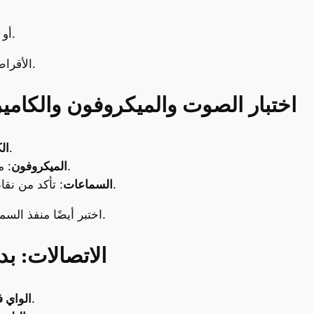
عدم وجود “Bad Sectors” أو تحذيرات صحية.
الأقراص المعطوبة قد تسبب بطئًا كبيرًا أو تعطلًا مفاجئًا.
6. اختبار الصوت والميكروفون والكامير
: استخدم تطبيق “الكاميرا” في ويندوز.
ال
: من الإعدادات > النظام > الصوت > الاختبار.
الميكروفون
: تأكد من نقاء الصوت وعدم وجود تشويش عند التشغيل.
السماعات
اختبر أيضًا منفذ السماعة باستخدام سماعات خارجية للتأكد من جودته.
7. الاتصالات: 
: تأكد من التقاط الشبكات والعمل بثبات.
الواي ف