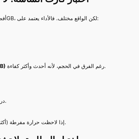
الكثير يظن أن كارت شاشة بحجم 4GB أفضل من 2GB، لكن الواقع مختلف. فالأداء يعتمد على:
رغم الفرق في الحجم، لأنه أحدث وأكثر كفاءة.
B)
درجة الحرارة (يُفضل أن لا تتجاوز 80° مئوية).
إذا لاحظت حرارة مفرطة (أكثر من 90°) أو بطء في الحركة، فهذا مؤشر سلبي.