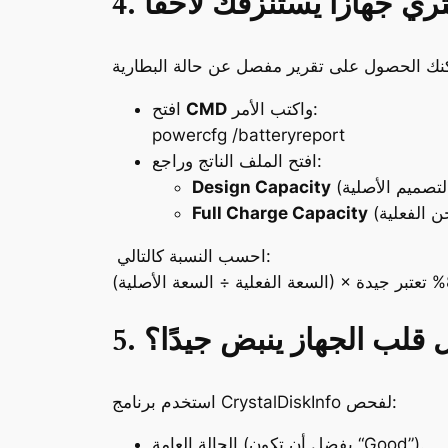
تشتري جهازًا يستنزفك لاحقًا
واكتب الأمر:
CMD
افتح
powercfg /batteryreport
افتح الملف الناتج وراجع:
Design Capacity
Full Charge Capacity
احسب النسبة كالتالي:
قلب الجهاز ينبض جيدًا؟
استخدم برنامج CrystalDiskInfo لفحص:
الحالة العامة (يفضل أن تكون “Good”).