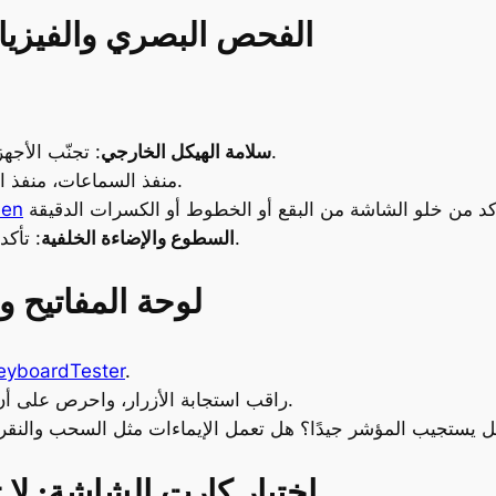
1. الفحص البصري والفيز
: تجنّب الأجهزة التي تحتوي على كسور أو خدوش عميقة.
سلامة الهيكل الخارجي
: افحص USB، HDMI، منفذ السماعات، منفذ الشحن.
een
: تأكد من التوازن في الإضاءة وعدم وجود وميض.
السطوع والإضاءة الخلفية
2. لوحة المفاتيح
yboardTester
.
راقب استجابة الأزرار، واحرص على أن تكون مريحة ولا توجد أزرار غارقة أو تالفة.
ّب لوحة اللمس (Trackpad): هل يستجيب المؤشر جيدًا؟ هل تعمل الإيماءات مثل السحب والن
3. اختبار كارت الشاشة: ل