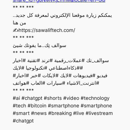
** ** ***
يمكنكم زيارة موقعنا الإلكتروني لمعرفة كل جديد..
من هنا
‏✍️https://sawaliftech.com/
** ** ***
سوالف تِك..ما يفوتك شيئ
** ** ***
سوالف_تك #عملات_رقمية #ترند #تقنية #اخبار
#ذكاءاصطناعي #تكنولوجيا #لايك#
فيديو #فيديوهات #لايك #لايكات #خبر #اخبار#
#انترنت_الاشياء #سيارات #العاب #هواتف
** ** ***
#ai #chatgpt #shorts #video #technology
#tech #bitcoin #smartphone #smartphone
#smart #news #breaking #live #livestream
#chatgpt