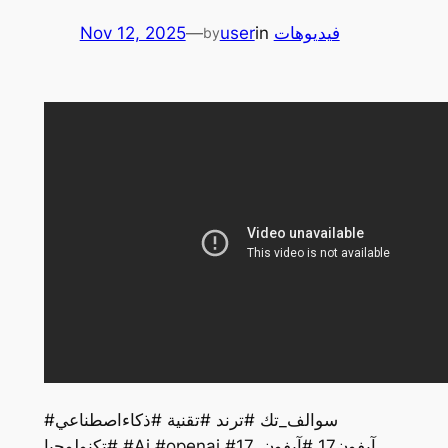
Nov 12, 2025
—
user
in
فيديوهات
by
#سوالف_تك #ترند #تقنية #ذكاءاصطناعي
#تكنولوجيا #Ai #openai #آيفون17 #آيفون_17