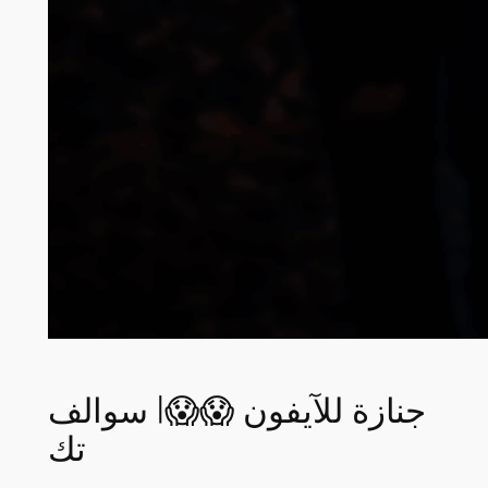
جنازة للآيفون 😱😱| سوالف
تك