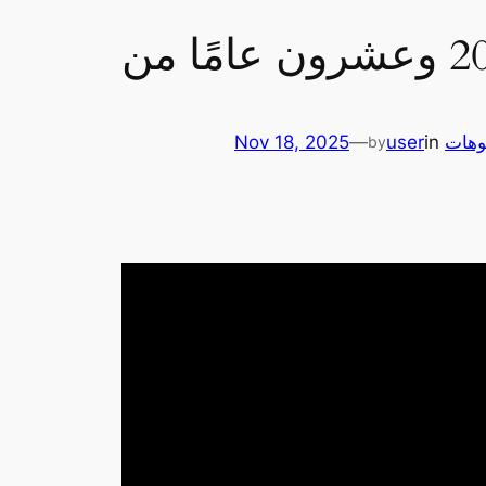
Nov 18, 2025
—
user
in
وهات
by