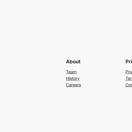
About
Pr
Team
Pri
History
Ter
Careers
Con