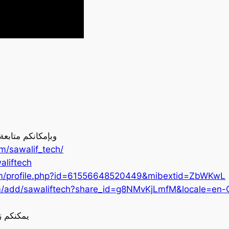
وبإمكانكم متابع
m/sawalif_tech/
aliftech
om/profile.php?id=61556648520449&mibextid=ZbWKwL
m/add/sawaliftech?share_id=g8NMvKjLmfM&locale=en-
يمكنكم ز