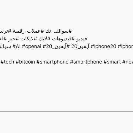
سوالف_تك #عملات_رقمية #ترند #تقنية #اخبار #ذكاءاصطناعي #تكنولوجيا #لايك#
فيديو #فيديوهات #لايك #لايكات #خبر #اخ
#سوالف_تك #ترند #تقنية #ذكاءاصطناعي #تكنولوجيا #Ai #openai #ن20 #آيفون_20
y #tech #bitcoin #smartphone #smartphone #smart #new