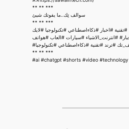
** ** ***
سوالف تِك..ما يفوتك شيئ
** ** ***
بار# #انترنت_الاشياء #سيارات #العاب #هواتف
** ** ***
#ai #chatgpt #shorts #video #technolog