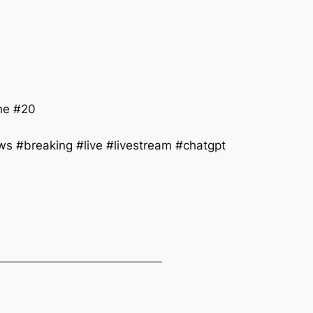
آيفو #Iphone20 #Iphone #20
s #breaking #live #livestream #chatgpt