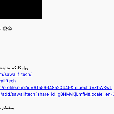
السوشال ميديا للأطفال تحت 16؟ أستراليا تقول لا😱😱
وبإمكانكم متابع
m/sawalif_tech/
aliftech
om/profile.php?id=61556648520449&mibextid=ZbWKwL
m/add/sawaliftech?share_id=g8NMvKjLmfM&locale=en-
يمكنكم ز