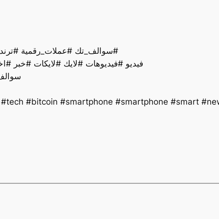
سوالف_تك #عملات_رقمية #ترند #تقنية #اخبار #ذكاءاصطناعي #تكنولوجيا #لايك#
فيديو #فيديوهات #لايك #لايكات #خبر #اخ
سوالف_
y #tech #bitcoin #smartphone #smartphone #smart #new