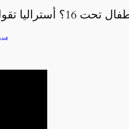
 تقول لا😱😱 |سوالف تك
فيدي