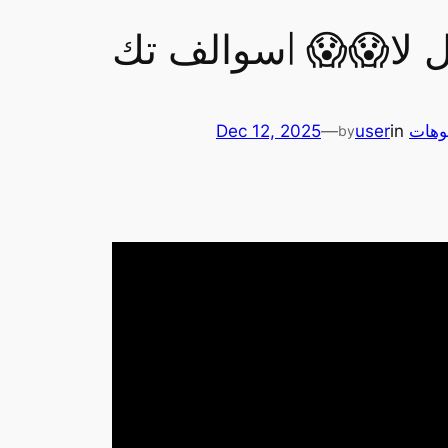
Dec 12, 2025
—
user
in
وهات
by