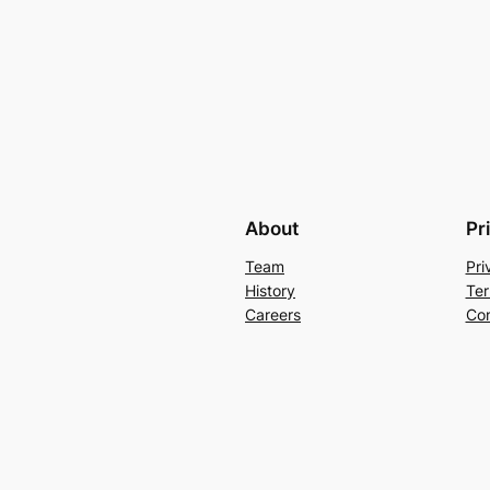
About
Pr
Team
Pri
History
Ter
Careers
Con