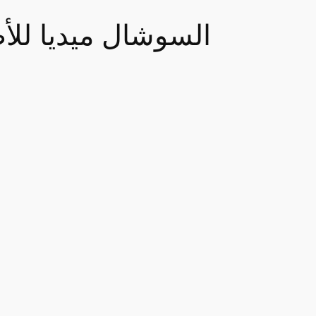
السوشال ميديا للأطفال تحت 16؟ أستراليا