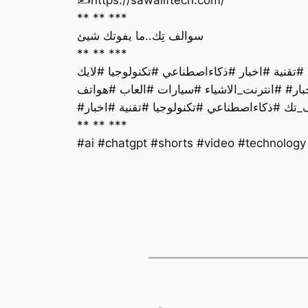
** ** ***
سوالف تِك..ما يفوتك شيئ
** ** ***
بار# #انترنت_الاشياء #سيارات #العاب #هواتف
#تك #ذكاءاصطناعي #تكنولوجيا #تقنية #اخبار
** ** ***
#ai #chatgpt #shorts #video #technolog